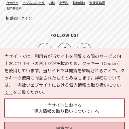
カラオケ
ビジネスホテル
内科
小児科
動物病院
会計事務所
法律事務所
掲載者ログイン
FOLLOW US!
当サイトでは、利用者が当サイトを閲覧する際のサービス向
上およびサイトの利用状況把握のため、クッキー（Cookie）
を使用しています。当サイトでは閲覧を継続されることで、ク
e-NAVITA（イーナビタ）とは？
お気に入り
ヘルプ
ッキーの使用に同意されたものとみなします。詳細について
利用規約
個人情報の取り扱いについて
運営会社
は、
「当社ウェブサイトにおける個人情報の取り扱いについ
サイトマップ
広告掲載に関するお問い合わせ
て」
をご覧ください。
サイトの内容に関するお問い合わせ
当サイトにおける
「個人情報の取り扱いについて」へ
同意する