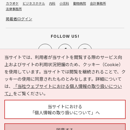
カラオケ
ビジネスホテル
内科
小児科
動物病院
会計事務所
法律事務所
掲載者ログイン
FOLLOW US!
当サイトでは、利用者が当サイトを閲覧する際のサービス向
上およびサイトの利用状況把握のため、クッキー（Cookie）
を使用しています。当サイトでは閲覧を継続されることで、ク
e-NAVITA（イーナビタ）とは？
お気に入り
ヘルプ
ッキーの使用に同意されたものとみなします。詳細について
利用規約
個人情報の取り扱いについて
運営会社
は、
「当社ウェブサイトにおける個人情報の取り扱いについ
サイトマップ
広告掲載に関するお問い合わせ
て」
をご覧ください。
サイトの内容に関するお問い合わせ
当サイトにおける
「個人情報の取り扱いについて」へ
同意する