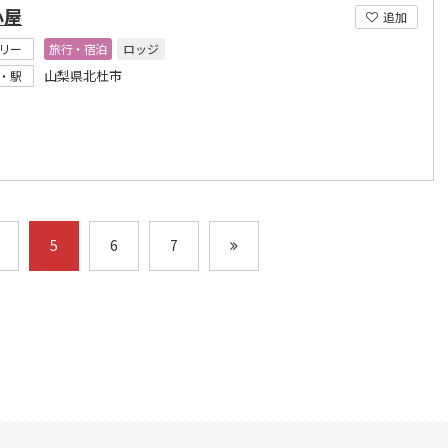
小屋
追加
リー
旅行・宿泊
ロッジ
山梨県北杜市
・駅
5
6
7