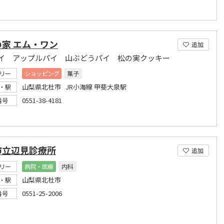
家 エム・ワン
追加
イ アップルパイ 山ぶどうパイ 松の実クッキー
リー
ショッピング
菓子
山梨県北杜市 JR小海線 甲斐大泉駅
・駅
0551-38-4181
番号
市立辺見診療所
追加
リー
病院・医療
内科
山梨県北杜市
・駅
0551-25-2006
番号