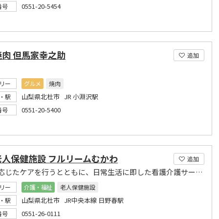
0551-20-5454
番号
焼肉 但馬家幸之助
追加
リー
グルメ
焼肉
山梨県北杜市 JR 小淵沢駅
・駅
0551-20-5400
番号
老人保健施設 フルリームむかわ
追加
状況に応じたケアを行うとともに、日常生活に即した看護介護サービスを一体的に提供いたします。
リー
介護・福祉
老人保健施設
山梨県北杜市 JR中央本線 日野春駅
・駅
0551-26-0111
番号