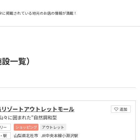
タに掲載されている
地元のお店の情報が満載！
施設一覧）
岳リゾートアウトレットモール
追加
山々に囲まれた“自然調和型
リー
ショッピング
アウトレット
山梨県北杜市 JR中央本線小淵沢駅
・駅