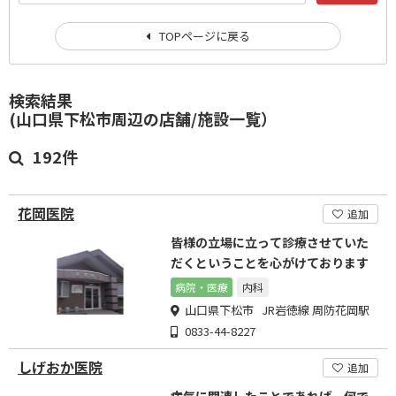
TOPページに戻る
検索結果
(山口県下松市周辺の店舗/施設一覧）
192件
花岡医院
追加
皆様の立場に立って診療させていた
だくということを心がけております
病院・医療
内科
山口県下松市 JR岩徳線 周防花岡駅
0833-44-8227
しげおか医院
追加