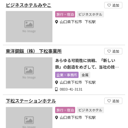
ビジネスホテルみやこ
追加
旅行・宿泊
ビジネスホテル
山口県下松市 下松駅
東洋鋼鈑（株） 下松事業所
追加
あらゆる可能性に挑戦、「新しい
鉄」の創造をめざして、当社の技術
は進化をしつづけます。
企業・事務所
金属
山口県下松市 下松駅
0833-41-3131
下松ステーションホテル
追加
旅行・宿泊
ビジネスホテル
山口県下松市 下松駅