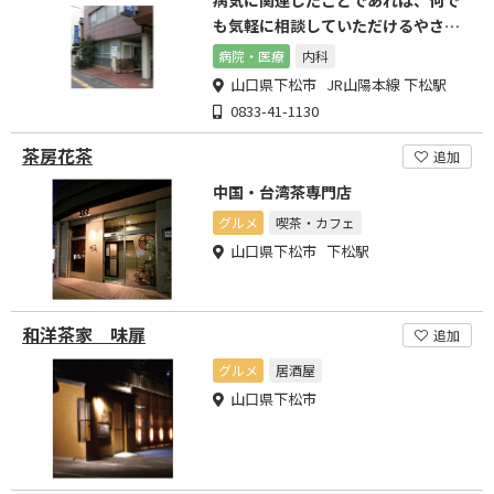
病気に関連したことであれば、何で
も気軽に相談していただけるやさし
い医療を目指しています
病院・医療
内科
山口県下松市 JR山陽本線 下松駅
0833-41-1130
茶房花茶
追加
中国・台湾茶専門店
グルメ
喫茶・カフェ
山口県下松市 下松駅
和洋茶家 味扉
追加
グルメ
居酒屋
山口県下松市