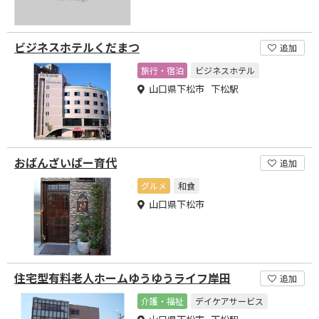
ビジネスホテルくだまつ
追加
旅行・宿泊
ビジネスホテル
山口県下松市 下松駅
おばんざいばー育代
追加
グルメ
和食
山口県下松市
住宅型有料老人ホームゆうゆうライフ岸田
追加
介護・福祉
デイケアサービス