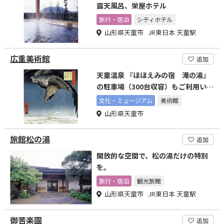
露天風呂、栄屋ホテル
旅行・宿泊
シティホテル
山形県天童市 JR東日本 天童駅
広重美術館
追加
天童温泉 『ほほえみの宿 滝の湯』
の駐車場（300台収容）もご利用いた
だけます。
文化・ミュージアム
美術館
山形県天童市
旅館松の湯
追加
開放的な空間で、松の湯だけの特別
を。
旅行・宿泊
観光旅館
山形県天童市 JR東日本 天童駅
御苦楽園
追加