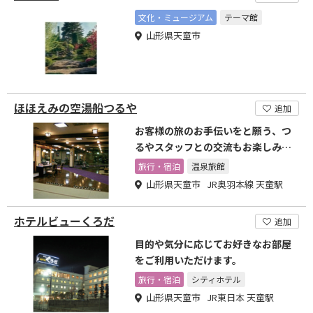
文化・ミュージアム
テーマ館
山形県天童市
ほほえみの空湯船つるや
追加
お客様の旅のお手伝いをと願う、つ
るやスタッフとの交流もお楽しみ下
さい。
旅行・宿泊
温泉旅館
山形県天童市 JR奥羽本線 天童駅
ホテルビューくろだ
追加
目的や気分に応じてお好きなお部屋
をご利用いただけます。
旅行・宿泊
シティホテル
山形県天童市 JR東日本 天童駅