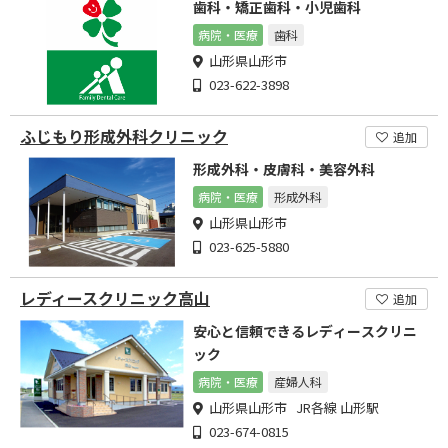
歯科・矯正歯科・小児歯科
病院・医療
歯科
山形県山形市
023-622-3898
ふじもり形成外科クリニック
追加
形成外科・皮膚科・美容外科
病院・医療
形成外科
山形県山形市
023-625-5880
レディースクリニック高山
追加
安心と信頼できるレディースクリニ
ック
病院・医療
産婦人科
山形県山形市 JR各線 山形駅
023-674-0815