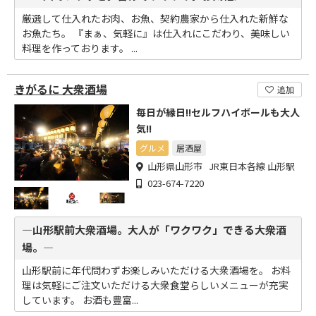
厳選して仕入れたお肉、お魚、契約農家から仕入れた新鮮な
お魚たち。 『まぁ、気軽に』は仕入れにこだわり、美味しい
料理を作っております。 ...
きがるに 大衆酒場
追加
毎日が縁日!!セルフハイボールも大人
気!!
グルメ
居酒屋
山形県山形市 JR東日本各線 山形駅
023-674-7220
―山形駅前大衆酒場。大人が「ワクワク」できる大衆酒
場。―
山形駅前に年代問わずお楽しみいただける大衆酒場を。 お料
理は気軽にご注文いただける大衆食堂らしいメニューが充実
しています。 お酒も豊富...