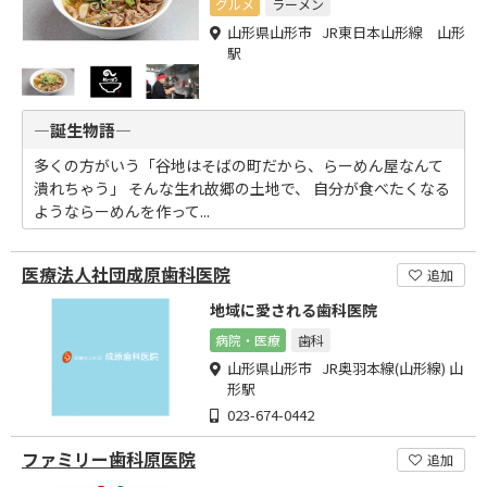
グルメ
ラーメン
山形県山形市 JR東日本山形線 山形
駅
―誕生物語―
多くの方がいう「谷地はそばの町だから、らーめん屋なんて
潰れちゃう」 そんな生れ故郷の土地で、 自分が食べたくなる
ようならーめんを作って...
医療法人社団成原歯科医院
追加
地域に愛される歯科医院
病院・医療
歯科
山形県山形市 JR奥羽本線(山形線) 山
形駅
023-674-0442
ファミリー歯科原医院
追加