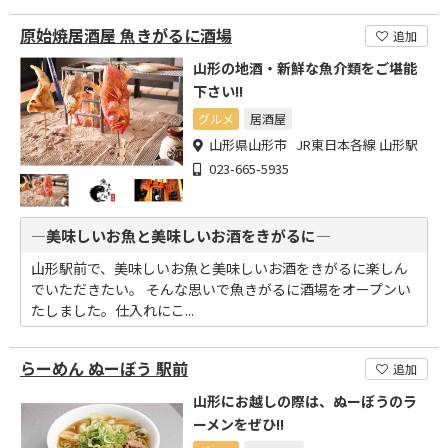
原始焼居酒屋 魚きがるに酒場
追加
山形の地酒・新鮮な魚介類をご堪能
下さい!!
グルメ
居酒屋
山形県山形市 JR東日本各線 山形駅
023-665-5935
―美味しいお魚と美味しいお酒をきがるに―
山形駅前で、美味しいお魚と美味しいお酒をきがるに楽しん
でいただきたい。 そんな思いで魚きがるに酒場をオープンい
たしました。仕入れにこ...
らーめん ぬーぼう 駅前
追加
山形にお越しの際は、ぬーぼうのラ
ーメンをぜひ!!