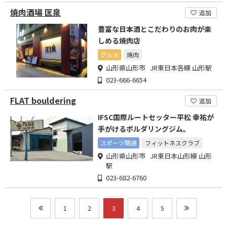
焼肉酒場 匡泉
追加
豊富な日本酒とこだわりのお肉が楽
しめる焼肉店
グルメ
焼肉
山形県山形市 JR東日本各線 山形駅
023-666-6654
FLAT bouldering
追加
IFSC国際ルートセッター平松 幸祐が
手がけるボルダリングジム。
スポーツ関連
フィットネスクラブ
山形県山形市 JR東日本山形線 山形
駅
023-682-6760
1
2
3
4
5