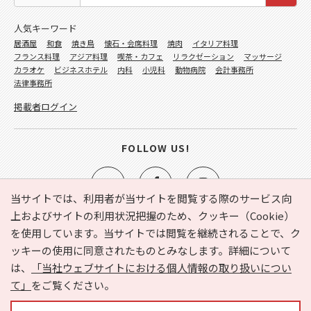
人気キーワード
居酒屋
和食
焼き鳥
懐石・会席料理
焼肉
イタリア料理
フランス料理
アジア料理
喫茶・カフェ
リラクゼーション
マッサージ
カラオケ
ビジネスホテル
内科
小児科
動物病院
会計事務所
法律事務所
掲載者ログイン
FOLLOW US!
当サイトでは、利用者が当サイトを閲覧する際のサービス向
上およびサイトの利用状況把握のため、クッキー（Cookie）
を使用しています。当サイトでは閲覧を継続されることで、ク
e-NAVITA（イーナビタ）とは？
お気に入り
ヘルプ
ッキーの使用に同意されたものとみなします。詳細について
利用規約
個人情報の取り扱いについて
運営会社
は、
「当社ウェブサイトにおける個人情報の取り扱いについ
サイトマップ
広告掲載に関するお問い合わせ
て」
をご覧ください。
サイトの内容に関するお問い合わせ