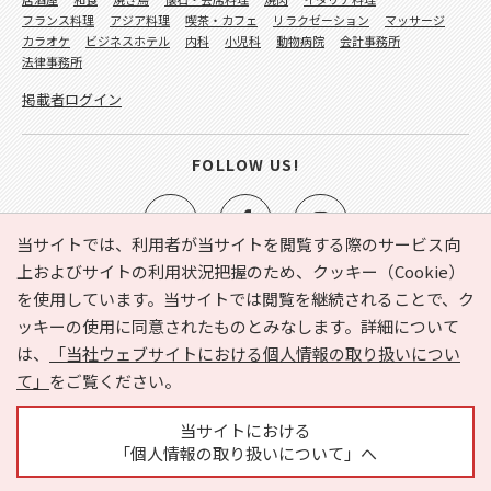
フランス料理
アジア料理
喫茶・カフェ
リラクゼーション
マッサージ
カラオケ
ビジネスホテル
内科
小児科
動物病院
会計事務所
法律事務所
掲載者ログイン
FOLLOW US!
当サイトでは、利用者が当サイトを閲覧する際のサービス向
上およびサイトの利用状況把握のため、クッキー（Cookie）
を使用しています。当サイトでは閲覧を継続されることで、ク
e-NAVITA（イーナビタ）とは？
お気に入り
ヘルプ
ッキーの使用に同意されたものとみなします。詳細について
利用規約
個人情報の取り扱いについて
運営会社
は、
「当社ウェブサイトにおける個人情報の取り扱いについ
サイトマップ
広告掲載に関するお問い合わせ
て」
をご覧ください。
サイトの内容に関するお問い合わせ
当サイトにおける
「個人情報の取り扱いについて」へ