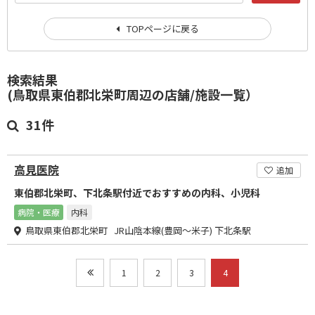
TOPページに戻る
検索結果
(鳥取県東伯郡北栄町周辺の店舗/施設一覧）
31件
高見医院
追加
東伯郡北栄町、下北条駅付近でおすすめの内科、小児科
病院・医療
内科
鳥取県東伯郡北栄町 JR山陰本線(豊岡～米子) 下北条駅
1
2
3
4