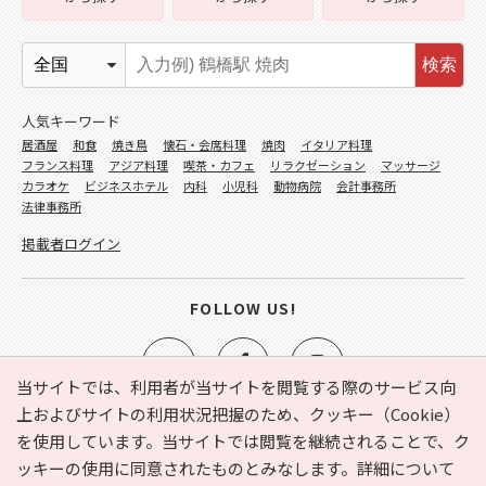
検索
人気キーワード
居酒屋
和食
焼き鳥
懐石・会席料理
焼肉
イタリア料理
フランス料理
アジア料理
喫茶・カフェ
リラクゼーション
マッサージ
カラオケ
ビジネスホテル
内科
小児科
動物病院
会計事務所
法律事務所
掲載者ログイン
FOLLOW US!
当サイトでは、利用者が当サイトを閲覧する際のサービス向
上およびサイトの利用状況把握のため、クッキー（Cookie）
を使用しています。当サイトでは閲覧を継続されることで、ク
e-NAVITA（イーナビタ）とは？
お気に入り
ヘルプ
ッキーの使用に同意されたものとみなします。詳細について
利用規約
個人情報の取り扱いについて
運営会社