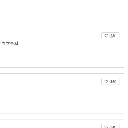
追加
リウマチ科
追加
追加