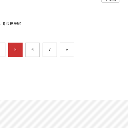
川) 東福生駅
5
6
7