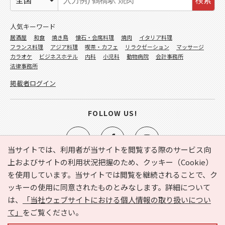
検索
人気キーワード
居酒屋
和食
焼き鳥
懐石・会席料理
焼肉
イタリア料理
フランス料理
アジア料理
喫茶・カフェ
リラクゼーション
マッサージ
カラオケ
ビジネスホテル
内科
小児科
動物病院
会計事務所
法律事務所
掲載者ログイン
FOLLOW US!
当サイトでは、利用者が当サイトを閲覧する際のサービス向
上およびサイトの利用状況把握のため、クッキー（Cookie）
を使用しています。当サイトでは閲覧を継続されることで、ク
e-NAVITA（イーナビタ）とは？
お気に入り
ヘルプ
ッキーの使用に同意されたものとみなします。詳細について
利用規約
個人情報の取り扱いについて
運営会社
は、
「当社ウェブサイトにおける個人情報の取り扱いについ
サイトマップ
広告掲載に関するお問い合わせ
て」
をご覧ください。
サイトの内容に関するお問い合わせ