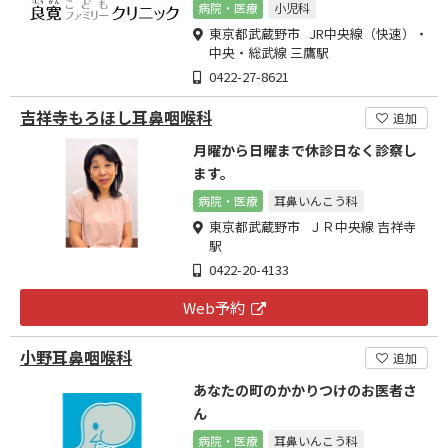
病院・医療
小児科
東京都武蔵野市 JR中央線（快速）・
中央・総武線 三鷹駅
0422-27-8621
吉祥寺もろほし耳鼻咽喉科
追加
月曜から日曜まで休診日なく診察し
ます。
病院・医療
耳鼻いんこう科
東京都武蔵野市 ＪＲ中央線 吉祥寺
駅
0422-20-4133
Web予約
小野耳鼻咽喉科
追加
あなたの町のかかりつけのお医者さ
ん
病院・医療
耳鼻いんこう科