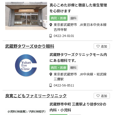
真心こめた診療と徹底した衛生管理
を心掛けます
病院・医療
歯科
東京都武蔵野市 JR東日本中央本線
吉祥寺駅
0422-24-8101
武蔵野タワーズゆかり眼科
追加
武蔵野タワーズクリニックモール内
にある眼科です。
病院・医療
眼科
東京都武蔵野市 JR中央線・総武線
三鷹駅
0422-56-8511
良寛こどもファミリークリニック
追加
武蔵野市中町 三鷹駅より徒歩5分の
内科・小児科