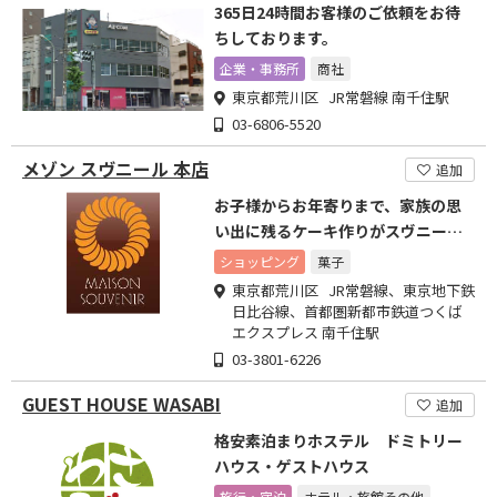
365日24時間お客様のご依頼をお待
ちしております。
企業・事務所
商社
東京都荒川区 JR常磐線 南千住駅
03-6806-5520
メゾン スヴニール 本店
追加
お子様からお年寄りまで、家族の思
い出に残るケーキ作りがスヴニール
のテーマです。
ショッピング
菓子
東京都荒川区 JR常磐線、東京地下鉄
日比谷線、首都圏新都市鉄道つくば
エクスプレス 南千住駅
03-3801-6226
GUEST HOUSE WASABI
追加
格安素泊まりホステル ドミトリー
ハウス・ゲストハウス
旅行・宿泊
ホテル・旅館その他