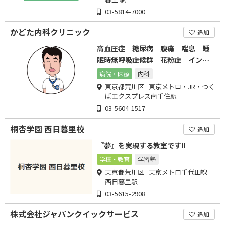
03-5814-7000
かどた内科クリニック
追加
高血圧症 糖尿病 腹痛 喘息 睡
眠時無呼吸症候群 花粉症 インフ
ルエンザ 動脈硬化検査
病院・医療
内科
東京都荒川区 東京メトロ・JR・つく
ばエクスプレス南千住駅
03-5604-1517
桐杏学園 西日暮里校
追加
『夢』を実現する教室です!!
学校・教育
学習塾
東京都荒川区 東京メトロ千代田線
西日暮里駅
03-5615-2908
株式会社ジャパンクイックサービス
追加