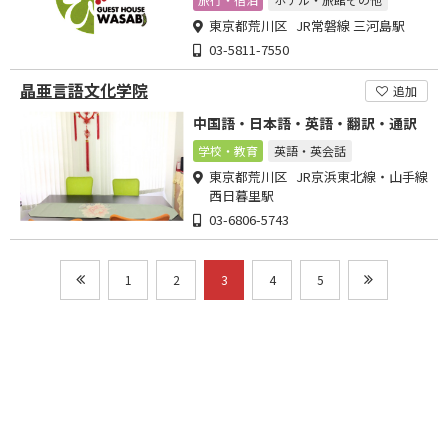
東京都荒川区 JR常磐線 三河島駅
03-5811-7550
晶亜言語文化学院
追加
中国語・日本語・英語・翻訳・通訳
学校・教育
英語・英会話
東京都荒川区 JR京浜東北線・山手線
西日暮里駅
03-6806-5743
1
2
3
4
5