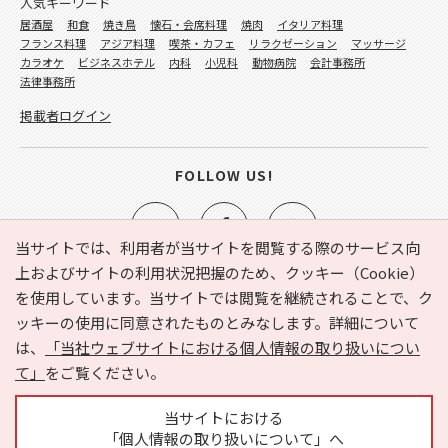
人気キーワード
居酒屋
和食
焼き鳥
懐石・会席料理
焼肉
イタリア料理
フランス料理
アジア料理
喫茶・カフェ
リラクゼーション
マッサージ
カラオケ
ビジネスホテル
内科
小児科
動物病院
会計事務所
法律事務所
掲載者ログイン
FOLLOW US!
当サイトでは、利用者が当サイトを閲覧する際のサービス向
上およびサイトの利用状況把握のため、クッキー（Cookie）
を使用しています。当サイトでは閲覧を継続されることで、ク
e-NAVITA（イーナビタ）とは？
お気に入り
ヘルプ
ッキーの使用に同意されたものとみなします。詳細について
利用規約
個人情報の取り扱いについて
運営会社
は、
「当社ウェブサイトにおける個人情報の取り扱いについ
サイトマップ
広告掲載に関するお問い合わせ
て」
をご覧ください。
サイトの内容に関するお問い合わせ
当サイトにおける
「個人情報の取り扱いについて」へ