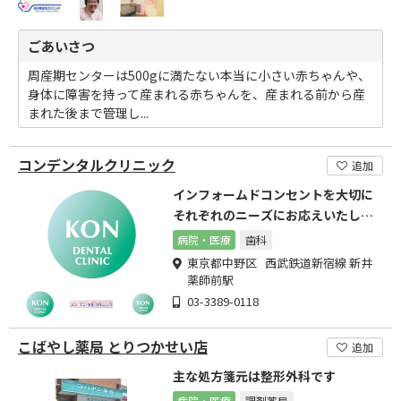
ごあいさつ
周産期センターは500gに満たない本当に小さい赤ちゃんや、
身体に障害を持って産まれる赤ちゃんを、産まれる前から産
まれた後まで管理し...
コンデンタルクリニック
追加
インフォームドコンセントを大切に
それぞれのニーズにお応えいたしま
す。
病院・医療
歯科
東京都中野区 西武鉄道新宿線 新井
薬師前駅
03-3389-0118
こばやし薬局 とりつかせい店
追加
主な処方箋元は整形外科です
病院・医療
調剤薬局