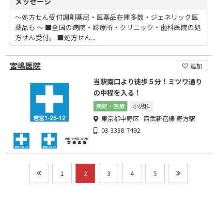
メッセージ
～処方せん受付調剤薬局・医薬品在庫多数・ジェネリック医
薬品も ～ ■全国の病院・診療所・クリニック・歯科医院の処
方せん受付。 ■処方せん...
宮嶋医院
追加
当駅南口より徒歩５分！ミツワ通り
の中程を入る！
病院・医療
小児科
東京都中野区 西武新宿線 野方駅
03-3338-7492
1
2
3
4
5