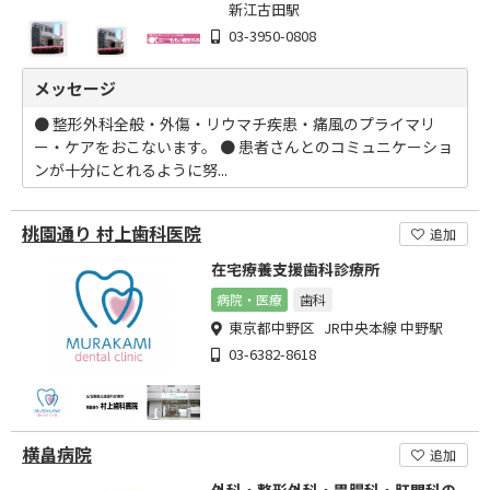
新江古田駅
03-3950-0808
メッセージ
● 整形外科全般・外傷・リウマチ疾患・痛風のプライマリ
ー・ケアをおこないます。 ● 患者さんとのコミュニケーショ
ンが十分にとれるように努...
桃園通り 村上歯科医院
追加
在宅療養支援歯科診療所
病院・医療
歯科
東京都中野区 JR中央本線 中野駅
03-6382-8618
横畠病院
追加