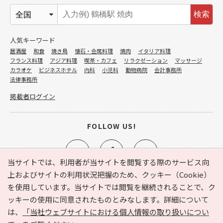
検索
人気キーワード
居酒屋
和食
焼き鳥
懐石・会席料理
焼肉
イタリア料理
フランス料理
アジア料理
喫茶・カフェ
リラクゼーション
マッサージ
カラオケ
ビジネスホテル
内科
小児科
動物病院
会計事務所
法律事務所
掲載者ログイン
FOLLOW US!
当サイトでは、利用者が当サイトを閲覧する際のサービス向
上およびサイトの利用状況把握のため、クッキー（Cookie）
を使用しています。当サイトでは閲覧を継続されることで、ク
e-NAVITA（イーナビタ）とは？
お気に入り
ヘルプ
ッキーの使用に同意されたものとみなします。詳細について
利用規約
個人情報の取り扱いについて
運営会社
は、
「当社ウェブサイトにおける個人情報の取り扱いについ
サイトマップ
広告掲載に関するお問い合わせ