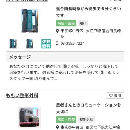
落合南長崎駅から徒歩で６分くらい
です。
病院・医療
眼科
東京都中野区 大江戸線 落合南長崎
駅
03-3951-7227
メッセージ
あなたの目について納得して頂ける様、しっかりと説明して
治療を行います。 患者様に安心して治療を受けて頂けるよう
スタッフ一同 取り組んで...
ももい整形外科
追加
患者さんとのコミュニケーションを
大切に
病院・医療
整形外科
東京都中野区 都営地下鉄大江戸線