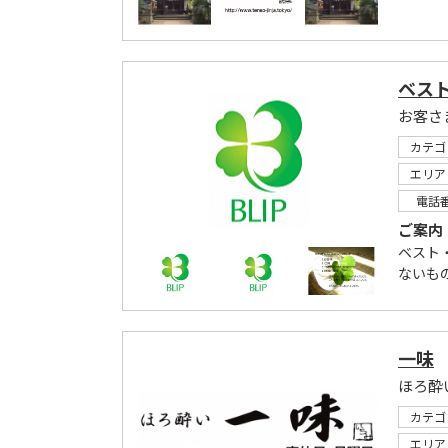
ベス
お客さ
カテゴ
エリア
電話
ご案内
ベスト
ないも
一味
ほろ酔
カテゴ
エリア