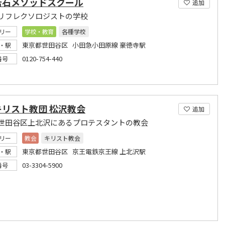
若石メソッドスクール
追加
リフレクソロジストの学校
リー
学校・教育
各種学校
東京都世田谷区 小田急小田原線 豪徳寺駅
・駅
0120-754-440
番号
キリスト教団 松沢教会
追加
世田谷区上北沢にあるプロテスタントの教会
リー
教会
キリスト教会
東京都世田谷区 京王電鉄京王線 上北沢駅
・駅
03-3304-5900
番号