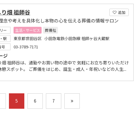
り畑 祖師谷
追加
理念や考えを具体化し本物の心を伝える葬儀の情報サロン
リー
生活・サービス
葬儀社
東京都世田谷区 小田急電鉄小田急線 祖師ヶ谷大蔵駅
・駅
03-3789-7171
番号
ージ
り畑 祖師谷は、通勤やお買い物の途中で 気軽にお立ち寄りいただけ
休憩スポット。 ご葬儀をはじめ、誕生・成人・年祝いなどの人生...
5
6
7