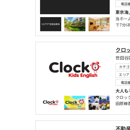
電話
東京海
当ホー
で7分
クロ
世田谷
カテゴ
エリア
電話
大人も
クロッ
田原線
不動