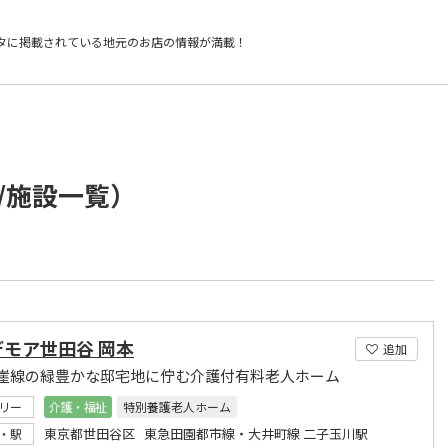
タに掲載されている
地元のお店の情報が満載！
/施設一覧）
デモア世田谷 岡本
追加
崖線の緑豊かな邸宅地に佇む介護付有料老人ホーム
リー
介護・福祉
特別養護老人ホーム
東京都世田谷区 東急田園都市線・大井町線 二子玉川駅
・駅