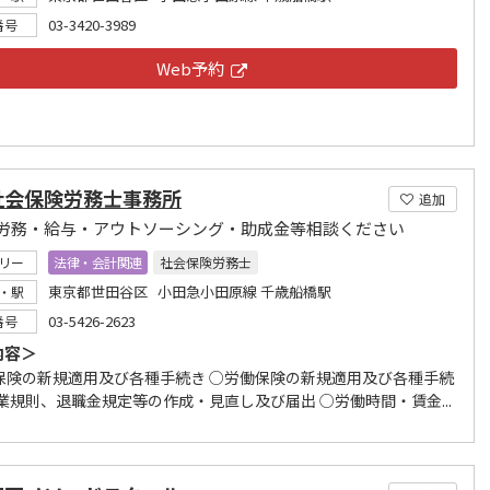
03-3420-3989
番号
Web予約
社会保険労務士事務所
追加
労務・給与・アウトソーシング・助成金等相談ください
リー
法律・会計関連
社会保険労務士
東京都世田谷区 小田急小田原線 千歳船橋駅
・駅
03-5426-2623
番号
内容＞
保険の新規適用及び各種手続き ○労働保険の新規適用及び各種手続
就業規則、退職金規定等の作成・見直し及び届出 ○労働時間・賃金...