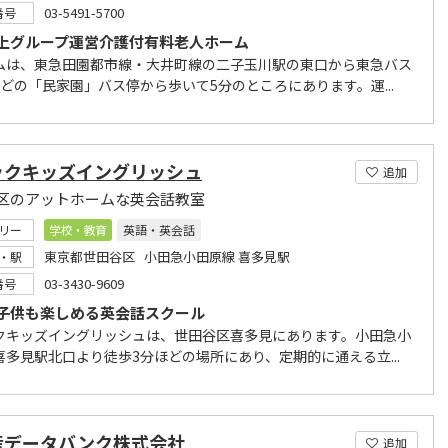
03-5491-5700
番号
上グループ運営介護付有料老人ホーム
ムは、東急田園都市線・大井町線の二子玉川駅の東口から東急バス
ほどの「民家園」バス停から歩いて5分のところにあります。運...
ックキッズイングリッシュ
追加
区のアットホームな英会話教室
リー
学校・教育
英語・英会話
東京都世田谷区 小田急小田原線 喜多見駅
・駅
03-3430-9609
番号
子供も楽しめる英会話スクール
クキッズイングリッシュは、世田谷区喜多見にあります。小田急小
喜多見駅北口より徒歩3分ほどの場所にあり、定期的に通える立...
産データバンク株式会社
追加