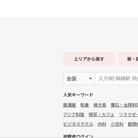
エリア
から探す
駅・
人気キーワード
居酒屋
和食
焼き鳥
懐石・会席料
アジア料理
喫茶・カフェ
リラクゼ
ビジネスホテル
内科
小児科
動物
掲載者ログイン