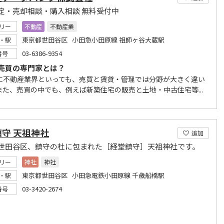
定・売却相談・購入相談 無料受付中
リー
不動産
不動産業
東京都世田谷区 小田急小田原線 祖師ヶ谷大蔵駅
・駅
03-6386-9354
番号
売買の専門家とは？
不動産業界といっても、売買と賃貸・管理では分野が大きく違い
また、売買の中でも、例えば新築住宅の販売と土地・中古住宅等...
守 天祖神社
追加
世田谷区、鎮守の杜に包まれた［経堂鎮守］天祖神社です。
リー
神社
神社
東京都世田谷区 小田急電鉄小田原線 千歳船橋駅
・駅
03-3420-2674
番号