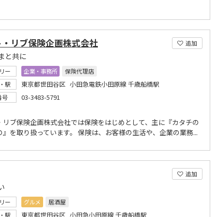
ト・リブ保険企画株式会社
追加
まと共に
リー
企業・事務所
保険代理店
東京都世田谷区 小田急電鉄小田原線 千歳船橋駅
・駅
03-3483-5791
番号
・リブ保険企画株式会社では保険をはじめとして、主に『カタチの
の』を取り扱っています。 保険は、お客様の生活や、企業の業務...
追加
い
リー
グルメ
居酒屋
東京都世田谷区 小田急小田原線 千歳船橋駅
・駅