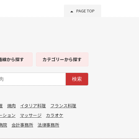
PAGE TOP
路線
から探す
カテゴリー
から探す
検索
理
焼肉
イタリア料理
フランス料理
ーション
マッサージ
カラオケ
病院
会計事務所
法律事務所