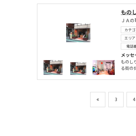
ものし
ＪＡの
カテゴ
エリア
電話
メッセ
ものし
る街の
3
4