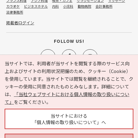
フランス料理
アジア料理
喫茶・カフェ
リラクゼーション
マッサージ
カラオケ
ビジネスホテル
内科
小児科
動物病院
会計事務所
法律事務所
掲載者ログイン
FOLLOW US!
当サイトでは、利用者が当サイトを閲覧する際のサービス向
上およびサイトの利用状況把握のため、クッキー（Cookie）
を使用しています。当サイトでは閲覧を継続されることで、ク
e-NAVITA（イーナビタ）とは？
お気に入り
ヘルプ
ッキーの使用に同意されたものとみなします。詳細について
利用規約
個人情報の取り扱いについて
運営会社
は、
「当社ウェブサイトにおける個人情報の取り扱いについ
サイトマップ
広告掲載に関するお問い合わせ
て」
をご覧ください。
サイトの内容に関するお問い合わせ
当サイトにおける
「個人情報の取り扱いについて」へ