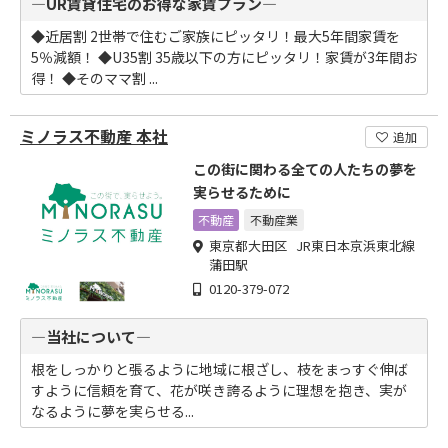
―UR賃貸住宅のお得な家賃プラン―
◆近居割 2世帯で住むご家族にピッタリ！最大5年間家賃を
5％減額！ ◆U35割 35歳以下の方にピッタリ！家賃が3年間お
得！ ◆そのママ割 ...
ミノラス不動産 本社
追加
この街に関わる全ての人たちの夢を
実らせるために
不動産
不動産業
東京都大田区 JR東日本京浜東北線
蒲田駅
0120-379-072
―当社について―
根をしっかりと張るように地域に根ざし、枝をまっすぐ伸ば
すように信頼を育て、花が咲き誇るように理想を抱き、実が
なるように夢を実らせる...