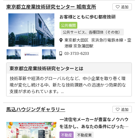
東京都立産業技術研究センター 城南支所
追加
お客様とともに歩む都産技研
公共機関
公共サービス、各種団体（その他）
東京都大田区 京浜急行電鉄本線・空
港線 京急蒲田駅
03-3733-6233
東京都立産業技術研究センターとは
技術革新や経済のグローバル化など、中小企業を取り巻く環
境が変化し続ける中、新たな技術課題への迅速かつ効果的な
支援が求められています。...
馬込ハウジングギャラリー
追加
一流住宅メーカーが豊富なノウハウ
を活かし、あなたの条件にぴったり
のプランを提案します。
不動産
不動産業