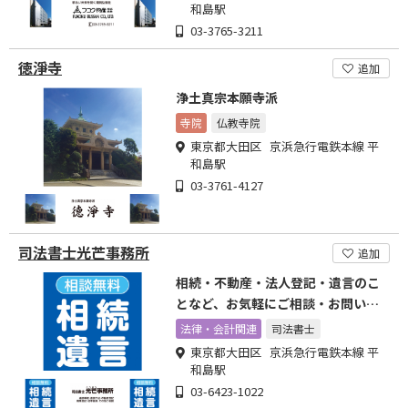
和島駅
03-3765-3211
徳淨寺
追加
浄土真宗本願寺派
寺院
仏教寺院
東京都大田区 京浜急行電鉄本線 平
和島駅
03-3761-4127
司法書士光芒事務所
追加
相続・不動産・法人登記・遺言のこ
となど、お気軽にご相談・お問い合
わせください！
法律・会計関連
司法書士
東京都大田区 京浜急行電鉄本線 平
和島駅
03-6423-1022