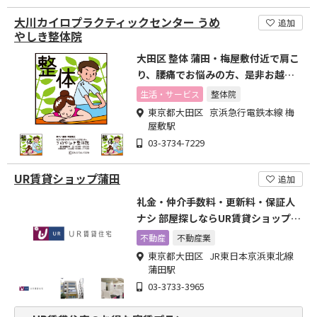
大川カイロプラクティックセンター うめ
追加
やしき整体院
大田区 整体 蒲田・梅屋敷付近で肩こ
り、腰痛でお悩みの方、是非お越し
ください。
生活・サービス
整体院
東京都大田区 京浜急行電鉄本線 梅
屋敷駅
03-3734-7229
UR賃貸ショップ蒲田
追加
礼金・仲介手数料・更新料・保証人
ナシ 部屋探しならUR賃貸ショップ蒲
田
不動産
不動産業
東京都大田区 JR東日本京浜東北線
蒲田駅
03-3733-3965