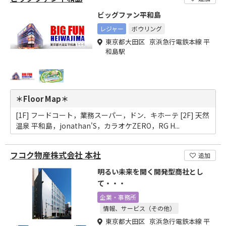
ビッグファン平和島
レジャー
ボウリング
東京都大田区 京浜急行電鉄本線 平
和島駅
＊Floor Map＊
[1F] フードコート，業務スーパー，ドン．キホーテ [2F] 天然
温泉 平和島，jonathan'S，カラオケZERO，RG H...
フコク物産株式会社 本社
追加
明るい未来を開く開発型商社とし
て・・・
企業・事務所
情報、サービス（その他）
東京都大田区 京浜急行電鉄本線 平