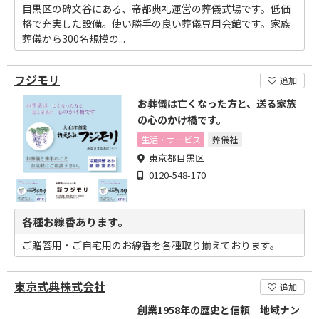
目黒区の碑文谷にある、帝都典礼運営の葬儀式場です。低価
格で充実した設備。使い勝手の良い葬儀専用会館です。家族
葬儀から300名規模の...
フジモリ
追加
お葬儀は亡くなった方と、送る家族
の心のかけ橋です。
生活・サービス
葬儀社
東京都目黒区
0120-548-170
各種お線香あります。
ご贈答用・ご自宅用のお線香を各種取り揃えております。
東京式典株式会社
追加
創業1958年の歴史と信頼 地域ナン