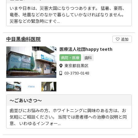
いまや日本は、災害大国になりつつあります。 猛暑、豪雨、
竜巻、地震などのなかで暮らしていかなければなりません。
災害などの緊急時にすぐ...
中目黒歯科医院
追加
医療法人社団happy teeth
病院・医療
歯科
東京都目黒区
03-3793-0148
～ごあいさつ～
歯並びにお悩みの方、ホワイトニングに興味のある方は、お
気軽にご相談ください。 当院では患者様への治療の説明と同
意、 いわゆるインフォー...