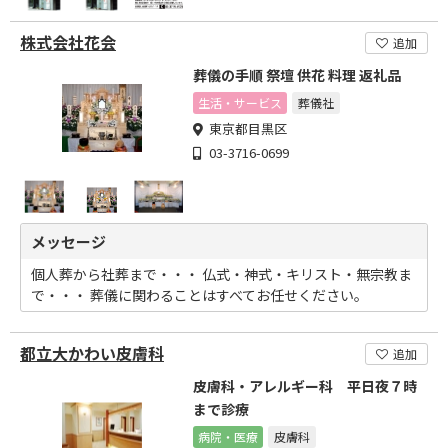
株式会社花会
追加
葬儀の手順 祭壇 供花 料理 返礼品
生活・サービス
葬儀社
東京都目黒区
03-3716-0699
メッセージ
個人葬から社葬まで・・・ 仏式・神式・キリスト・無宗教ま
で・・・ 葬儀に関わることはすべてお任せください。
都立大かわい皮膚科
追加
皮膚科・アレルギー科 平日夜７時
まで診療
病院・医療
皮膚科