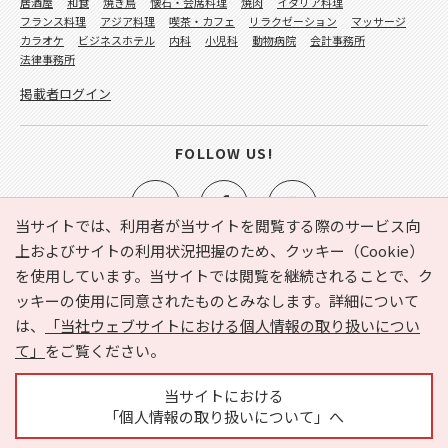
居酒屋
和食
焼き鳥
懐石・会席料理
焼肉
イタリア料理
フランス料理
アジア料理
喫茶・カフェ
リラクゼーション
マッサージ
カラオケ
ビジネスホテル
内科
小児科
動物病院
会計事務所
法律事務所
掲載者ログイン
FOLLOW US!
当サイトでは、利用者が当サイトを閲覧する際のサービス向
上およびサイトの利用状況把握のため、クッキー（Cookie）
を使用しています。当サイトでは閲覧を継続されることで、ク
e-NAVITA（イーナビタ）とは？
お気に入り
ヘルプ
ッキーの使用に同意されたものとみなします。詳細について
利用規約
個人情報の取り扱いについて
運営会社
は、
「当社ウェブサイトにおける個人情報の取り扱いについ
サイトマップ
広告掲載に関するお問い合わせ
て」
をご覧ください。
サイトの内容に関するお問い合わせ
当サイトにおける
「個人情報の取り扱いについて」へ