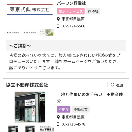
バーワン葬儀社
生活・サービス
葬儀社
東京都目黒区
03-5724-5560
～ご挨拶～
皆様の送る想いを大切に、故人様にふさわしい葬送の式をプ
ロデュースいたします。 弊社ホームページをご覧いただき、
誠にありがとうございます。...
協立不動産株式会社
追加
土地と住まいのお手伝い 不動産仲
介
不動産
不動産業
東京都目黒区
03-3719-4578