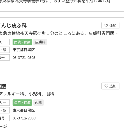
急東横線 祐天寺駅徒歩1分に、みずい整形外科を平成17年12月...
てんじ皮ふ科
追加
目黒区東急東横線祐天寺駅徒歩１分のところにある、皮膚科専門医（女性医師）のクリニックです
リー
病院・医療
皮膚科
東京都目黒区
・駅
03-3721-0303
番号
医院
追加
アレルギー科、小児科、眼科
リー
病院・医療
内科
東京都目黒区
・駅
03-3712-2868
番号
ージ