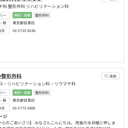
チ科 整形外科 リハビリテーション科
リー
病院・医療
整形外科
東京都目黒区
・駅
03-5723-8166
番号
い整形外科
追加
科・リハビリテーション科・リウマチ科
リー
病院・医療
整形外科
東京都目黒区
・駅
03-5773-5665
番号
ージ
からのごあいさつ】 みなさんこんにちは。 院長の水井睦と申しま