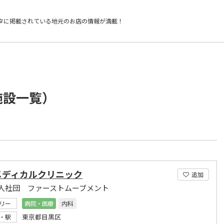
タに掲載されている
地元のお店の情報が満載！
施設一覧）
メディカルクリニック
追加
人社団 ファーストムーブメント
リー
病院・医療
内科
東京都目黒区
・駅