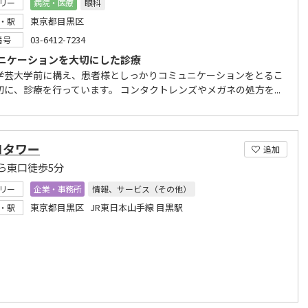
リー
病院・医療
眼科
東京都目黒区
・駅
03-6412-7234
番号
ニケーションを大切にした診療
学芸大学前に構え、患者様としっかりコミュニケーションをとるこ
切に、診療を行っています。 コンタクトレンズやメガネの処方を...
コタワー
追加
ら東口徒歩5分
リー
企業・事務所
情報、サービス（その他）
東京都目黒区 JR東日本山手線 目黒駅
・駅