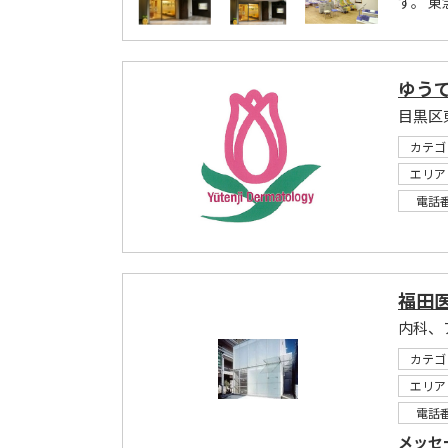
す。 東
ゆう
カテゴ
エリア
電話
福田
内科、
カテゴ
エリア
電話
メッセ