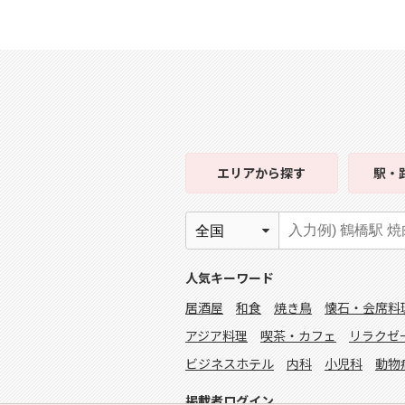
エリア
から探す
駅・
人気キーワード
居酒屋
和食
焼き鳥
懐石・会席料
アジア料理
喫茶・カフェ
リラクゼ
ビジネスホテル
内科
小児科
動物
掲載者ログイン