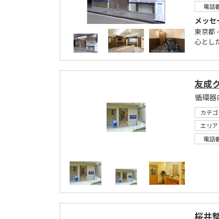
電話
メッセ
東京都 
心とし
友成
循環器
カテゴ
エリア
電話
桜井