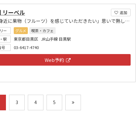
 リーベル
追加
「常に身近に果物（フルーツ）を感じていただきたい」思いで熟した果実を一番の状態で。
リー
グルメ
喫茶・カフェ
東京都目黒区 JR山手線 目黒駅
・駅
03-6417-4740
番号
Web予約
3
4
5