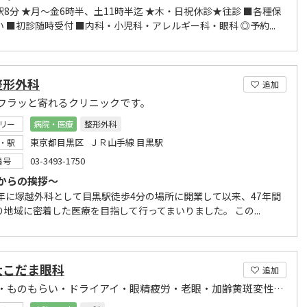
8分 ★月～金6時半、土11時半迄 ★木・日祝休診★往診 ■各種保
 ■初診随時受付 ■内科・小児科・アレルギー科・眼科 ◎予約...
整形外科
追加
フラッと寄れるクリニックです。
リー
病院・医療
整形外科
東京都目黒区 ＪＲ山手線 目黒駅
・駅
03-3493-1750
番号
からの挨拶～
3年に塚越外科として目黒駅徒歩4分の場所に開業して以来、47年間
り地域に密着した医療を目指して行ってまいりました。 この...
大こだま眼科
追加
結膜炎・ものもらい・ドライアイ・眼精疲労・老眼・加齢黄斑変性症の治療等