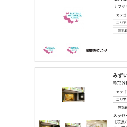
リウマ
カテゴ
エリア
電話
みず
整形外
カテゴ
エリア
電話
メッセ
【院長