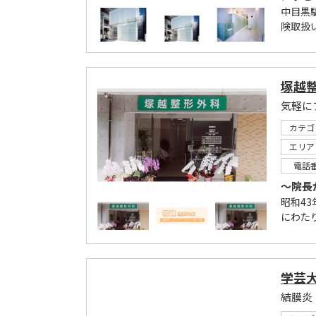
中目黒駅
険取扱い
塚越
気軽に
カテゴ
エリア
電話
～院長
昭和4
にわた
学芸