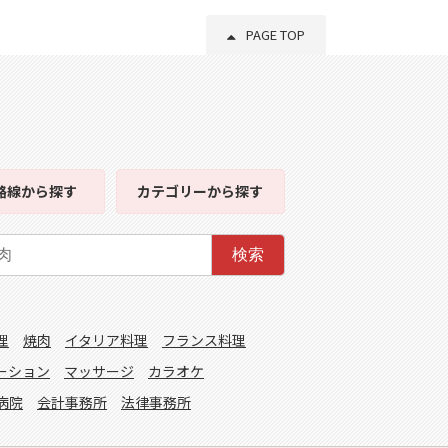
PAGE TOP
路線
から探す
カテゴリー
から探す
検索
理
焼肉
イタリア料理
フランス料理
ーション
マッサージ
カラオケ
病院
会計事務所
法律事務所