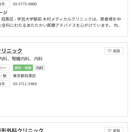
03-5773-6880
番号
ージ
- 目黒区 - 学芸大学駅前 木村メディカルクリニックは、患者様を中
た全科にわたるあたたかい医療アドバイスを心がけています。 内...
クリニック
追加
内科、腎臓内科、内科
リー
病院・医療
内科
東京都目黒区
・駅
03-3711-5464
番号
整形外科クリニック
追加