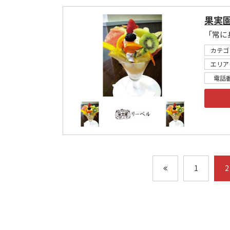
果実園
カテゴ
エリア
電話
1
2