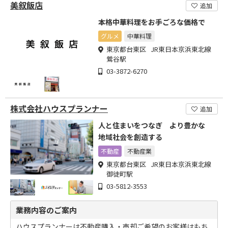
美叙飯店
追加
本格中華料理をお手ごろな価格で
グルメ
中華料理
東京都台東区 JR東日本京浜東北線
鶯谷駅
03-3872-6270
株式会社ハウスプランナー
追加
人と住まいをつなぎ より豊かな
地域社会を創造する
不動産
不動産業
東京都台東区 JR東日本京浜東北線
御徒町駅
03-5812-3553
業務内容のご案内
ハウスプランナーは不動産購入・売却ご希望のお客様はもち