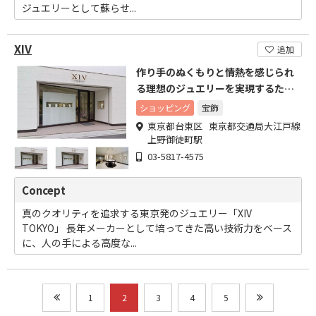
ジュエリーとして蘇らせ...
XIV
追加
作り手のぬくもりと情熱を感じられ
る理想のジュエリーを実現するため
に生まれたブランドです
ショッピング
宝飾
東京都台東区 東京都交通局大江戸線
上野御徒町駅
03-5817-4575
Concept
真のクオリティを追求する東京発のジュエリー「XIV
TOKYO」 長年メーカーとして培ってきた高い技術力をベース
に、人の手による高度な...
1
2
3
4
5