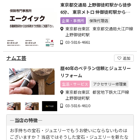
東京都交通局 上野御徒町駅から徒歩
6分、 東京メトロ 仲御徒町駅から徒
歩3分の場所にございます
企業・事務所
保険代理店
東京都台東区 東京都交通局大江戸線
上野御徒町駅
03-5816-4661
ナム工芸
追加
歴40年のベテラン信頼とジュエリー
リフォーム
生活・サービス
アクセサリー修理業
東京都台東区 都営地下鉄大江戸線
上野御徒町駅
03-5816-4610
―当店の特徴―
お手持ちの宝石・ジュエリーでもうお使いにならないものは
ございますか？ 当店ではそうした宝石・ジュエリーを新たな