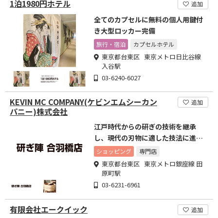
1泊1980円ホテル
追加
全てのカプセルに無料の個人用鍵付
き大型ロッカー完備
旅行・宿泊
カプセルホテル
東京都台東区 東京メトロ日比谷線
入谷駅
03-6240-6027
KEVIN MC COMPANY(ケビンエムシーカン
追加
パニー)株式会社
江戸時代からの研ぎの技術を継承
し、現代の刃物に適した技法に進化
させ提供
ショッピング
専門店
東京都台東区 東京メトロ銀座線 田
原町駅
03-6231-6961
有限会社エークイック
追加