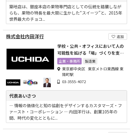
築地店は、銀座本店の果物専門店としての伝統を踏襲しなが
らも、果物の特長を最大限に生かした“スイーツ”と、2015年
世界最大のチョコ...
株式会社内田洋行
追加
学校・公共・オフィスにおいて人の
可能性を拡げる「場」づくりを支援
しています。
企業・事務所
製造業
東京都中央区 東京メトロ東西線 東
陽町駅
03-3555-4072
代表あいさつ
― 情報の価値化と知の協創をデザインするカスタマーズ・フ
ァースト・コーポレーション ― 内田洋行は、創業105年の
間、時代の変化とともに...