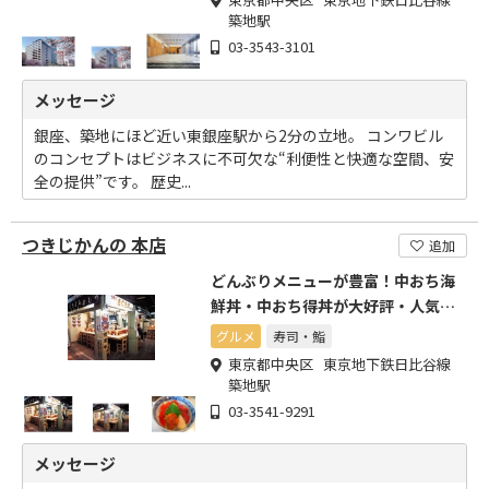
築地駅
03-3543-3101
メッセージ
銀座、築地にほど近い東銀座駅から2分の立地。 コンワビル
のコンセプトはビジネスに不可欠な“利便性と快適な空間、安
全の提供”です。 歴史...
つきじかんの 本店
追加
どんぶりメニューが豊富！中おち海
鮮丼・中おち得丼が大好評・人気メ
ニューです。
グルメ
寿司・鮨
東京都中央区 東京地下鉄日比谷線
築地駅
03-3541-9291
メッセージ