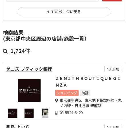
TOPページに戻る
検索結果
(東京都中央区周辺の店舗/施設一覧）
1,724件
ゼニス ブティック銀座
追加
ＺＥＮＩＴＨ ＢＯＵＴＩＱＵＥ ＧＩ
ＮＺＡ
ショッピング
時計
東京都中央区 東京地下鉄銀座線・丸
ノ内線・日比谷線 銀座駅
03-5524-6420
月島 上むら
追加