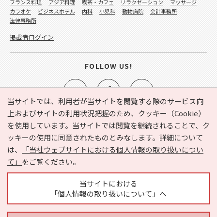
フランス料理
アジア料理
喫茶・カフェ
リラクゼーション
マッサージ
カラオケ
ビジネスホテル
内科
小児科
動物病院
会計事務所
法律事務所
掲載者ログイン
FOLLOW US!
当サイトでは、利用者が当サイトを閲覧する際のサービス向
上およびサイトの利用状況把握のため、クッキー（Cookie）
を使用しています。当サイトでは閲覧を継続されることで、ク
e-NAVITA（イーナビタ）とは？
お気に入り
ヘルプ
ッキーの使用に同意されたものとみなします。詳細について
利用規約
個人情報の取り扱いについて
運営会社
は、
「当社ウェブサイトにおける個人情報の取り扱いについ
サイトマップ
広告掲載に関するお問い合わせ
て」
をご覧ください。
サイトの内容に関するお問い合わせ
当サイトにおける
「個人情報の取り扱いについて」へ