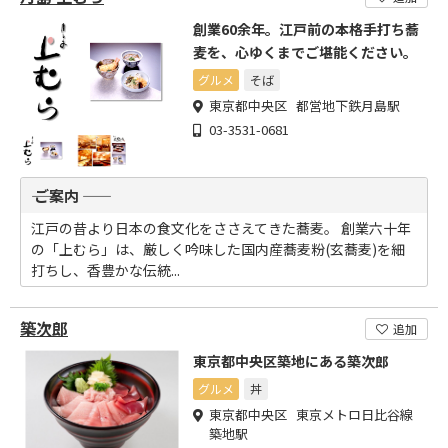
創業60余年。江戸前の本格手打ち蕎
麦を、心ゆくまでご堪能ください。
グルメ
そば
東京都中央区 都営地下鉄月島駅
03-3531-0681
―― ご案内 ――
江戸の昔より日本の食文化をささえてきた蕎麦。 創業六十年
の「上むら」は、厳しく吟味した国内産蕎麦粉(玄蕎麦)を細
打ちし、香豊かな伝統...
築次郎
追加
東京都中央区築地にある築次郎
グルメ
丼
東京都中央区 東京メトロ日比谷線
築地駅