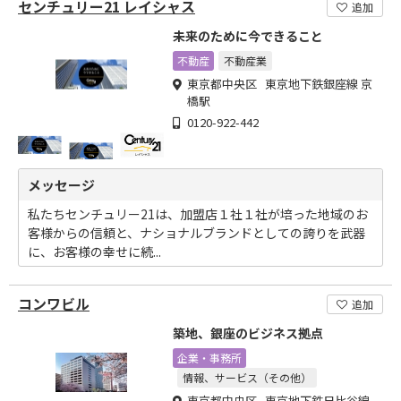
センチュリー21 レイシャス
追加
未来のために今できること
不動産
不動産業
東京都中央区 東京地下鉄銀座線 京
橋駅
0120-922-442
メッセージ
私たちセンチュリー21は、加盟店１社１社が培った地域のお
客様からの信頼と、ナショナルブランドとしての誇りを武器
に、お客様の幸せに続...
コンワビル
追加
築地、銀座のビジネス拠点
企業・事務所
情報、サービス（その他）
東京都中央区 東京地下鉄日比谷線