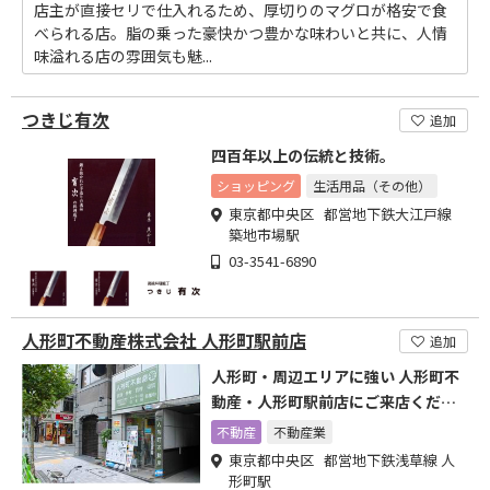
店主が直接セリで仕入れるため、厚切りのマグロが格安で食
べられる店。脂の乗った豪快かつ豊かな味わいと共に、人情
味溢れる店の雰囲気も魅...
つきじ有次
追加
四百年以上の伝統と技術。
ショッピング
生活用品（その他）
東京都中央区 都営地下鉄大江戸線
築地市場駅
03-3541-6890
人形町不動産株式会社 人形町駅前店
追加
人形町・周辺エリアに強い 人形町不
動産・人形町駅前店にご来店くださ
いませ
不動産
不動産業
東京都中央区 都営地下鉄浅草線 人
形町駅