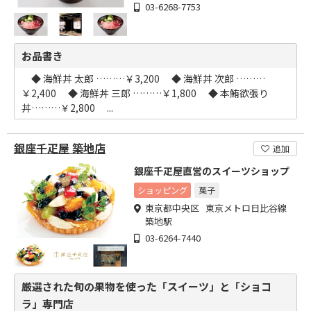
03-6268-7753
お品書き
◆ 海鮮丼 太郎 ………￥3,200 ◆ 海鮮丼 次郎 ………
￥2,400 ◆ 海鮮丼 三郎 ………￥1,800 ◆ 本鮪欲張り
丼………￥2,800 ...
銀座千疋屋 築地店
追加
銀座千疋屋直営のスイーツショップ
ショッピング
菓子
東京都中央区 東京メトロ日比谷線
築地駅
03-6264-7440
厳選された旬の果物を使った「スイーツ」と「ショコ
ラ」専門店