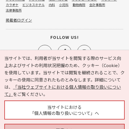
カラオケ
ビジネスホテル
内科
小児科
動物病院
会計事務所
法律事務所
掲載者ログイン
FOLLOW US!
当サイトでは、利用者が当サイトを閲覧する際のサービス向
上およびサイトの利用状況把握のため、クッキー（Cookie）
を使用しています。当サイトでは閲覧を継続されることで、ク
e-NAVITA（イーナビタ）とは？
お気に入り
ヘルプ
ッキーの使用に同意されたものとみなします。詳細について
利用規約
個人情報の取り扱いについて
運営会社
は、
「当社ウェブサイトにおける個人情報の取り扱いについ
サイトマップ
広告掲載に関するお問い合わせ
て」
をご覧ください。
サイトの内容に関するお問い合わせ
当サイトにおける
「個人情報の取り扱いについて」へ