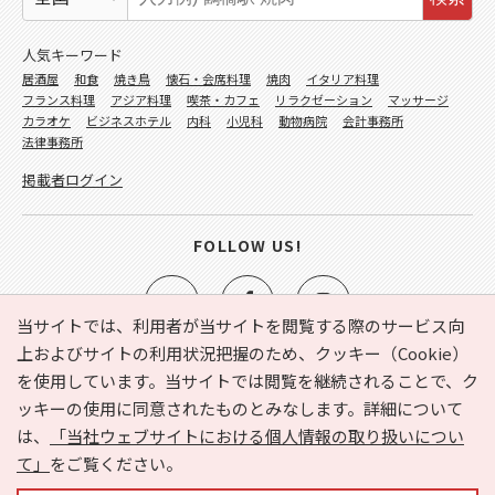
人気キーワード
居酒屋
和食
焼き鳥
懐石・会席料理
焼肉
イタリア料理
フランス料理
アジア料理
喫茶・カフェ
リラクゼーション
マッサージ
カラオケ
ビジネスホテル
内科
小児科
動物病院
会計事務所
法律事務所
掲載者ログイン
FOLLOW US!
当サイトでは、利用者が当サイトを閲覧する際のサービス向
上およびサイトの利用状況把握のため、クッキー（Cookie）
を使用しています。当サイトでは閲覧を継続されることで、ク
e-NAVITA（イーナビタ）とは？
お気に入り
ヘルプ
ッキーの使用に同意されたものとみなします。詳細について
利用規約
個人情報の取り扱いについて
運営会社
は、
「当社ウェブサイトにおける個人情報の取り扱いについ
サイトマップ
広告掲載に関するお問い合わせ
て」
をご覧ください。
サイトの内容に関するお問い合わせ