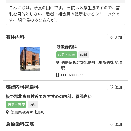
こんにちは。所長の田中です。 当院は医療生協ですので、営
利を目的としない、患者・組合員の健康を守るクリニックで
す。 組合員のみなさんが...
有住内科
追加
呼吸器内科
病院・医療
内科
徳島県板野郡北島町 JR高徳線 勝瑞
駅
088-698-8655
越智内科胃腸科
追加
板野郡北島町付近でおすすめの内科、胃腸内科
病院・医療
内科
徳島県板野郡北島町
倉橋歯科医院
追加