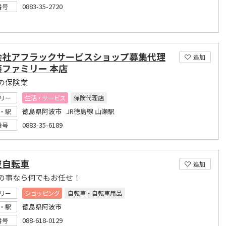
0883-35-2720
番号
会社アフラックサービスショップ募集代理
追加
藤ファミリー 本店
の保険業
リー
生活・サービス
保険代理店
徳島県阿波市 JR徳島線 山瀬駅
・駅
0883-35-6189
番号
空自転車
追加
の事なら何でもお任せ！
リー
ショッピング
自転車・自転車用品
徳島県阿波市
・駅
088-618-0129
番号