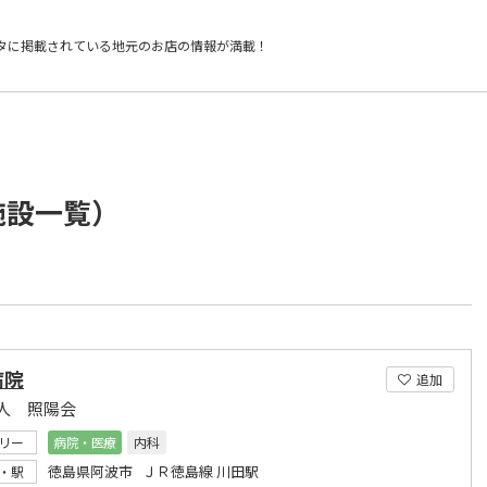
タに掲載されている
地元のお店の情報が満載！
施設一覧）
病院
追加
人 照陽会
リー
病院・医療
内科
徳島県阿波市 ＪＲ徳島線 川田駅
・駅