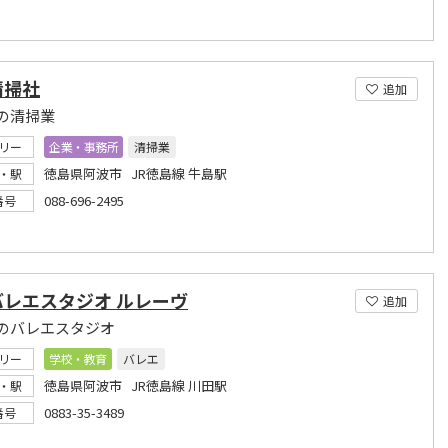
清掃社
追加
の清掃業
リー
企業・事務所
清掃業
徳島県阿波市 JR徳島線 牛島駅
・駅
088-696-2495
番号
バレエスタジオ ルレーヴ
追加
のバレエスタジオ
リー
学校・教育
バレエ
徳島県阿波市 JR徳島線 川田駅
・駅
0883-35-3489
番号