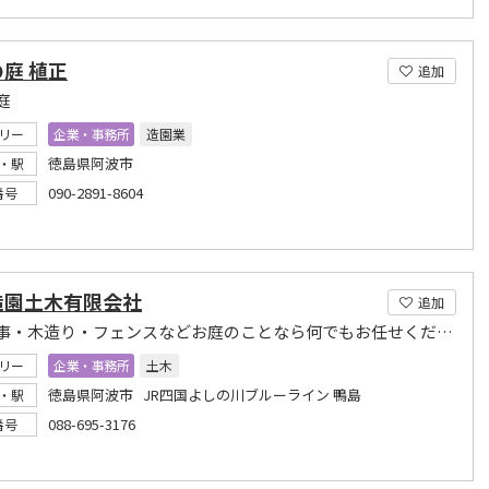
庭 植正
追加
庭
リー
企業・事務所
造園業
徳島県阿波市
・駅
090-2891-8604
番号
造園土木有限会社
追加
外構工事・木造り・フェンスなどお庭のことなら何でもお任せください
リー
企業・事務所
土木
徳島県阿波市 JR四国よしの川ブルーライン 鴨島
・駅
088-695-3176
番号