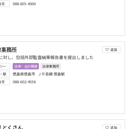
088-655-4000
番号
律事務所
追加
に対し、包括外部監査結果報告書を提出しました
リー
法律・会計関連
法律事務所
徳島県徳島市 ＪＲ各線 徳島駅
・駅
088-602-4556
番号
 とくさん
追加