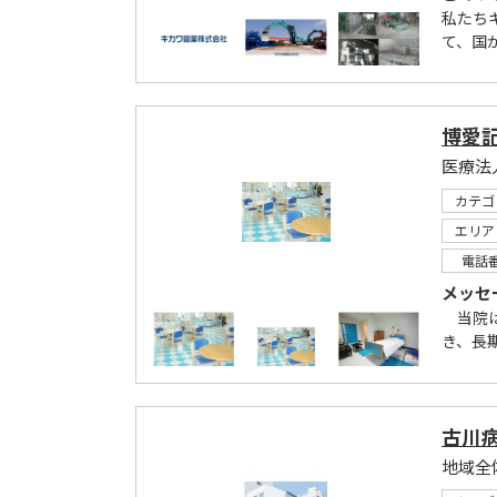
私たち
て、国
博愛
医療法
カテゴ
エリア
電話
メッセ
当院は
き、長
古川
地域全