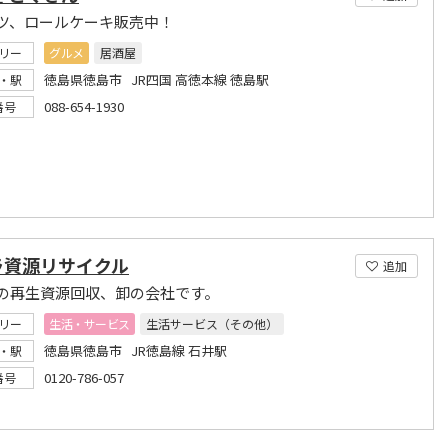
ツ、ロールケーキ販売中！
リー
グルメ
居酒屋
徳島県徳島市 JR四国 高徳本線 徳島駅
・駅
088-654-1930
番号
ラ資源リサイクル
追加
の再生資源回収、卸の会社です。
リー
生活・サービス
生活サービス（その他）
徳島県徳島市 JR徳島線 石井駅
・駅
0120-786-057
番号