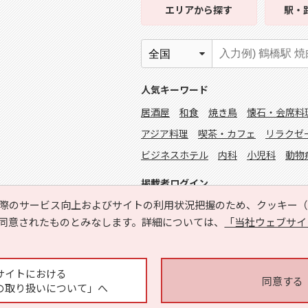
エリア
から探す
駅・
人気キーワード
居酒屋
和食
焼き鳥
懐石・会席料
アジア料理
喫茶・カフェ
リラクゼ
ビジネスホテル
内科
小児科
動物
掲載者ログイン
際のサービス向上およびサイトの利用状況把握のため、クッキー（C
同意されたものとみなします。詳細については、
「当社ウェブサイ
サイトにおける
同意する
の取り扱いについて」へ
Copyright © HYOJITO.Co.,Ltd. All Rights Reserved.