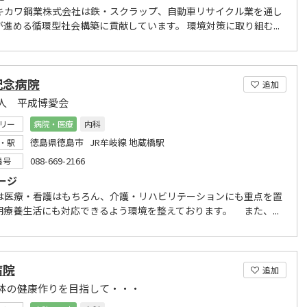
キカワ鋼業株式会社は鉄・スクラップ、自動車リサイクル業を通し
が進める循環型社会構築に貢献しています。 環境対策に取り組む...
記念病院
追加
人 平成博愛会
リー
病院・医療
内科
徳島県徳島市 JR牟岐線 地蔵橋駅
・駅
088-669-2166
番号
ージ
医療・看護はもちろん、介護・リハビリテーションにも重点を置
期療養生活にも対応できるよう環境を整えております。 また、...
病院
追加
体の健康作りを目指して・・・