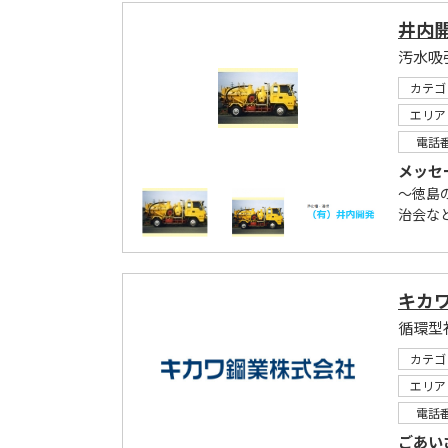
井内
汚水吸
カテゴ
エリア
電話
メッセ
～徳島
治会な
キカ
循環型
カテゴ
エリア
電話
ごあい