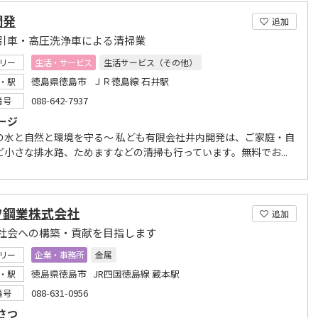
開発
追加
引車・高圧洗浄車による清掃業
リー
生活・サービス
生活サービス（その他）
徳島県徳島市 ＪＲ徳島線 石井駅
・駅
088-642-7937
番号
ージ
の水と自然と環境を守る～ 私ども有限会社井内開発は、ご家庭・自
ど小さな排水路、ためますなどの清掃も行っています。無料でお...
ワ鋼業株式会社
追加
社会への構築・貢献を目指します
リー
企業・事務所
金属
徳島県徳島市 JR四国徳島線 蔵本駅
・駅
088-631-0956
番号
さつ