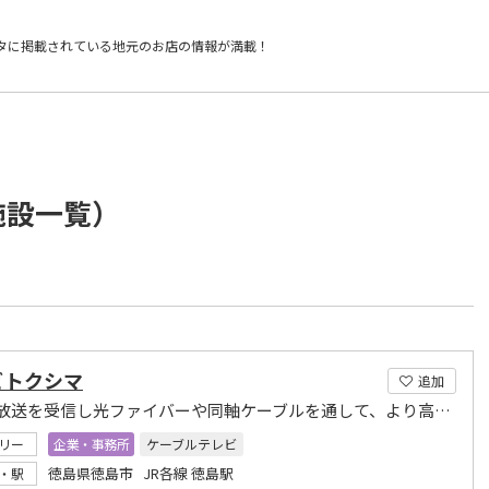
タに掲載されている
地元のお店の情報が満載！
施設一覧）
ビトクシマ
追加
テレビ放送を受信し光ファイバーや同軸ケーブルを通して、より高画質な映像をお届けします
リー
企業・事務所
ケーブルテレビ
徳島県徳島市 JR各線 徳島駅
・駅