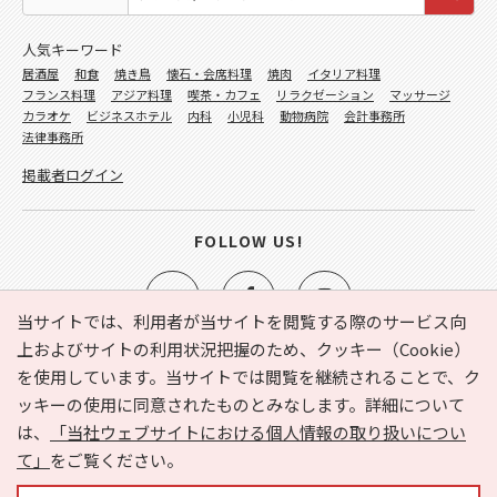
人気キーワード
居酒屋
和食
焼き鳥
懐石・会席料理
焼肉
イタリア料理
フランス料理
アジア料理
喫茶・カフェ
リラクゼーション
マッサージ
カラオケ
ビジネスホテル
内科
小児科
動物病院
会計事務所
法律事務所
掲載者ログイン
FOLLOW US!
当サイトでは、利用者が当サイトを閲覧する際のサービス向
上およびサイトの利用状況把握のため、クッキー（Cookie）
を使用しています。当サイトでは閲覧を継続されることで、ク
e-NAVITA（イーナビタ）とは？
お気に入り
ヘルプ
ッキーの使用に同意されたものとみなします。詳細について
利用規約
個人情報の取り扱いについて
運営会社
は、
「当社ウェブサイトにおける個人情報の取り扱いについ
サイトマップ
広告掲載に関するお問い合わせ
て」
をご覧ください。
サイトの内容に関するお問い合わせ