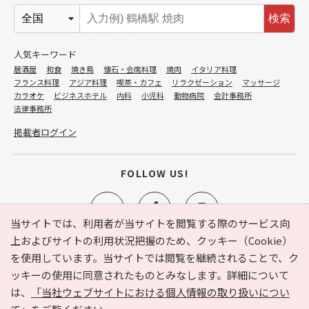
検索
人気キーワード
居酒屋
和食
焼き鳥
懐石・会席料理
焼肉
イタリア料理
フランス料理
アジア料理
喫茶・カフェ
リラクゼーション
マッサージ
カラオケ
ビジネスホテル
内科
小児科
動物病院
会計事務所
法律事務所
掲載者ログイン
FOLLOW US!
当サイトでは、利用者が当サイトを閲覧する際のサービス向
上およびサイトの利用状況把握のため、クッキー（Cookie）
を使用しています。当サイトでは閲覧を継続されることで、ク
e-NAVITA（イーナビタ）とは？
お気に入り
ヘルプ
ッキーの使用に同意されたものとみなします。詳細について
利用規約
個人情報の取り扱いについて
運営会社
は、
「当社ウェブサイトにおける個人情報の取り扱いについ
サイトマップ
広告掲載に関するお問い合わせ