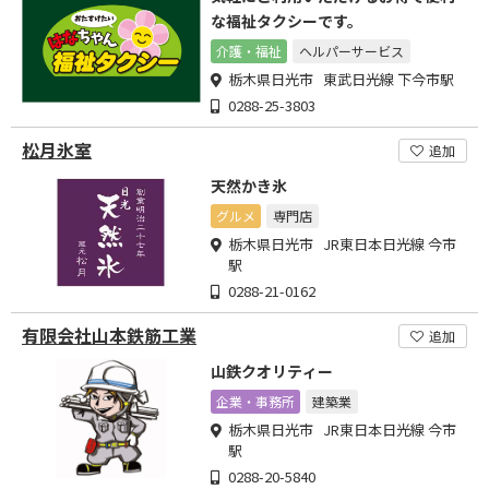
な福祉タクシーです。
介護・福祉
ヘルパーサービス
栃木県日光市 東武日光線 下今市駅
0288-25-3803
松月氷室
追加
天然かき氷
グルメ
専門店
栃木県日光市 JR東日本日光線 今市
駅
0288-21-0162
有限会社山本鉄筋工業
追加
山鉄クオリティー
企業・事務所
建築業
栃木県日光市 JR東日本日光線 今市
駅
0288-20-5840