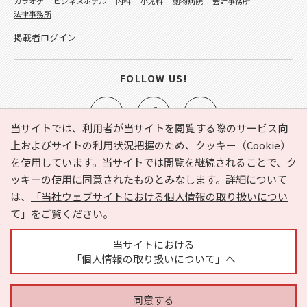
カラオケ
ビジネスホテル
内科
小児科
動物病院
会計事務所
法律事務所
掲載者ログイン
FOLLOW US!
当サイトでは、利用者が当サイトを閲覧する際のサービス向
上およびサイトの利用状況把握のため、クッキー（Cookie）
を使用しています。当サイトでは閲覧を継続されることで、ク
e-NAVITA（イーナビタ）とは？
お気に入り
ヘルプ
ッキーの使用に同意されたものとみなします。詳細について
利用規約
個人情報の取り扱いについて
運営会社
は、
「当社ウェブサイトにおける個人情報の取り扱いについ
サイトマップ
広告掲載に関するお問い合わせ
て」
をご覧ください。
サイトの内容に関するお問い合わせ
当サイトにおける
「個人情報の取り扱いについて」へ
同意する