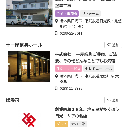
塗装工事
企業・事務所
リフォーム
栃木県日光市 東武鉄道日光線・鬼怒
川線 下今市駅
0288-22-3611
十一屋祭典ホール
追加
株式会社 十一屋祭典 ご葬儀、ご法
要、その他どんなことでもお気軽に
ご相談ください。
生活・サービス
セレモニーホール
栃木県日光市 東武鉄道鬼怒川線 大
桑駅
0288-21-7335
奴寿司
追加
創業昭和３８年、地元民が多く通う
日光エリアの名店
グルメ
寿司・鮨