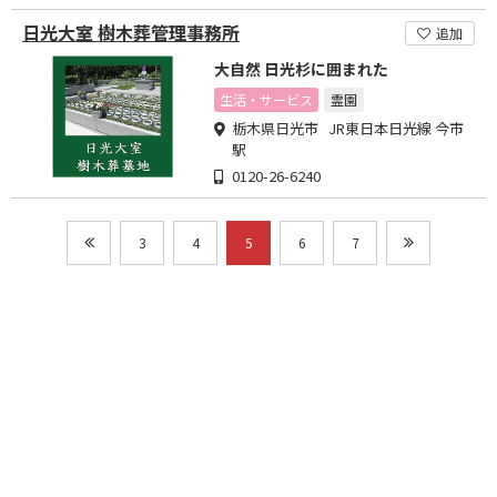
日光大室 樹木葬管理事務所
追加
大自然 日光杉に囲まれた
生活・サービス
霊園
栃木県日光市 JR東日本日光線 今市
駅
0120-26-6240
3
4
5
6
7