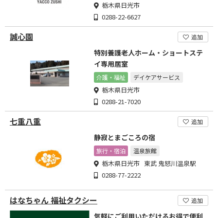
栃木県日光市
0288-22-6627
誠心園
追加
特別養護老人ホーム・ショートステ
イ専用居室
介護・福祉
デイケアサービス
栃木県日光市
0288-21-7020
七重八重
追加
静寂とまごころの宿
旅行・宿泊
温泉旅館
栃木県日光市 東武 鬼怒川温泉駅
0288-77-2222
はなちゃん 福祉タクシー
追加
気軽にご利用いただけるお得で便利