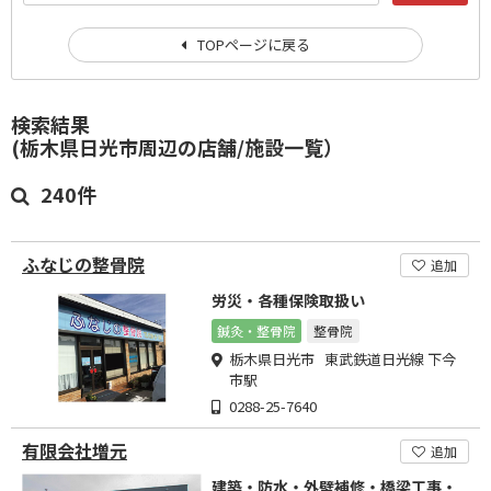
TOPページに戻る
検索結果
(栃木県日光市周辺の店舗/施設一覧）
240件
ふなじの整骨院
追加
労災・各種保険取扱い
鍼灸・整骨院
整骨院
栃木県日光市 東武鉄道日光線 下今
市駅
0288-25-7640
有限会社増元
追加
建築・防水・外壁補修・橋梁工事・