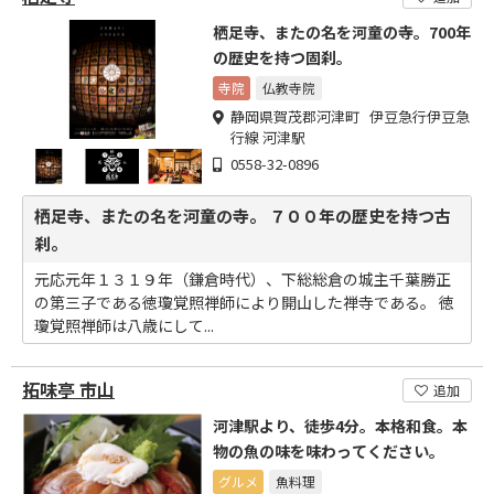
栖足寺、またの名を河童の寺。700年
の歴史を持つ固刹。
寺院
仏教寺院
静岡県賀茂郡河津町 伊豆急行伊豆急
行線 河津駅
0558-32-0896
栖足寺、またの名を河童の寺。 ７００年の歴史を持つ古
刹。
元応元年１３１９年（鎌倉時代）、下総総倉の城主千葉勝正
の第三子である徳瓊覚照禅師により開山した禅寺である。 徳
瓊覚照禅師は八歳にして...
拓味亭 市山
追加
河津駅より、徒歩4分。本格和食。本
物の魚の味を味わってください。
グルメ
魚料理