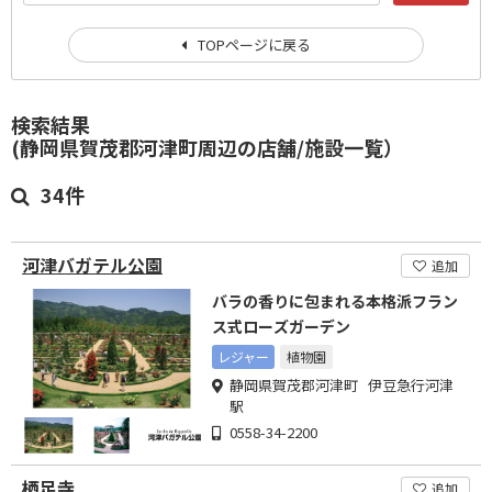
TOPページに戻る
検索結果
(静岡県賀茂郡河津町周辺の店舗/施設一覧）
34件
河津バガテル公園
追加
バラの香りに包まれる本格派フラン
ス式ローズガーデン
レジャー
植物園
静岡県賀茂郡河津町 伊豆急行河津
駅
0558-34-2200
栖足寺
追加