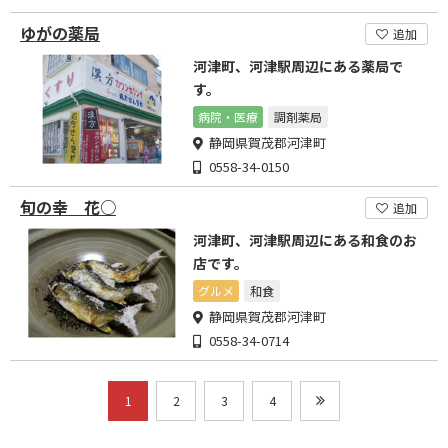
ゆがの薬局
追加
河津町、河津駅周辺にある薬局で
す。
病院・医療
調剤薬局
静岡県賀茂郡河津町
0558-34-0150
旬の幸 花○
追加
河津町、河津駅周辺にある和食のお
店です。
グルメ
和食
静岡県賀茂郡河津町
0558-34-0714
1
2
3
4