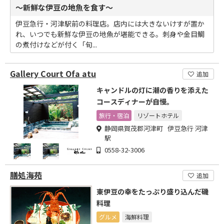
～新鮮な伊豆の地魚を食す～
伊豆急行・河津駅前の料理店。店内には大きないけすが置か
れ、いつでも新鮮な伊豆の地魚が堪能できる。刺身や金目鯛
の煮付けなどが付く「旬...
Gallery Court Ofa atu
追加
キャンドルの灯に潮の香りを添えた
コースディナーが自慢。
旅行・宿泊
リゾートホテル
静岡県賀茂郡河津町 伊豆急行 河津
駅
0558-32-3006
膳処海苑
追加
東伊豆の幸をたっぷり盛り込んだ磯
料理
グルメ
海鮮料理