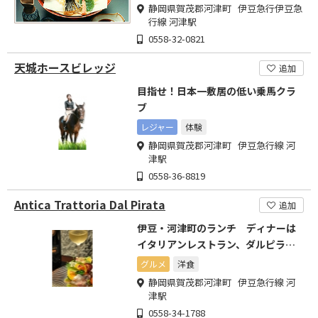
静岡県賀茂郡河津町 伊豆急行伊豆急
行線 河津駅
0558-32-0821
天城ホースビレッジ
追加
目指せ！日本一敷居の低い乗馬クラ
ブ
レジャー
体験
静岡県賀茂郡河津町 伊豆急行線 河
津駅
0558-36-8819
Antica Trattoria Dal Pirata
追加
伊豆・河津町のランチ ディナーは
イタリアンレストラン、ダルピラー
タへ
グルメ
洋食
静岡県賀茂郡河津町 伊豆急行線 河
津駅
0558-34-1788