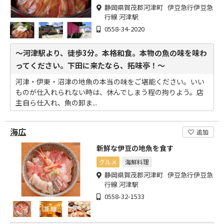
静岡県賀茂郡河津町 伊豆急行伊豆急
行線 河津駅
0558-34-2020
～河津駅より、徒歩3分。本格和食。本物の魚の味を味わ
ってください。下田に来たなら、拓味亭！～
河津・伊東・沼津の地魚の本当の味をご堪能ください。いい
ものが仕入れられない時は、休んでしまう程の拘りよう。店
主自ら仕入れ、魚の卸ま...
海広
追加
新鮮な伊豆の地魚を食す
グルメ
海鮮料理
静岡県賀茂郡河津町 伊豆急行伊豆急
行線 河津駅
0558-32-1533