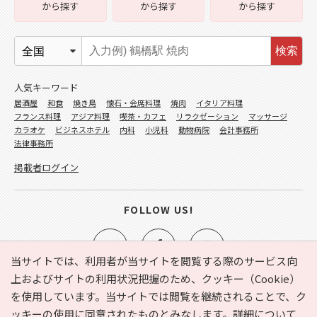
から探す
から探す
から探す
検索
人気キーワード
居酒屋
和食
焼き鳥
懐石・会席料理
焼肉
イタリア料理
フランス料理
アジア料理
喫茶・カフェ
リラクゼーション
マッサージ
カラオケ
ビジネスホテル
内科
小児科
動物病院
会計事務所
法律事務所
掲載者ログイン
FOLLOW US!
当サイトでは、利用者が当サイトを閲覧する際のサービス向
上およびサイトの利用状況把握のため、クッキー（Cookie）
を使用しています。当サイトでは閲覧を継続されることで、ク
e-NAVITA（イーナビタ）とは？
お気に入り
ヘルプ
ッキーの使用に同意されたものとみなします。詳細について