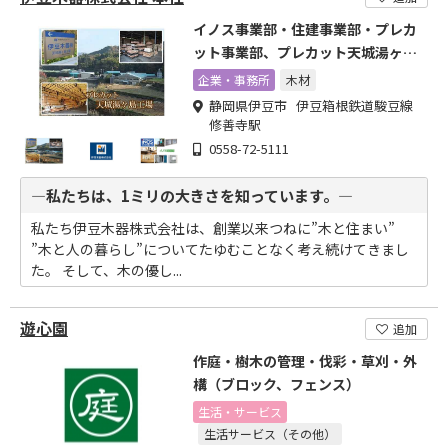
イノス事業部・住建事業部・プレカ
ット事業部、プレカット天城湯ヶ島
工場
企業・事務所
木材
静岡県伊豆市 伊豆箱根鉄道駿豆線
修善寺駅
0558-72-5111
―私たちは、1ミリの大きさを知っています。―
私たち伊豆木器株式会社は、創業以来つねに”木と住まい”
”木と人の暮らし”についてたゆむことなく考え続けてきまし
た。 そして、木の優し...
遊心園
追加
作庭・樹木の管理・伐彩・草刈・外
構（ブロック、フェンス）
生活・サービス
生活サービス（その他）