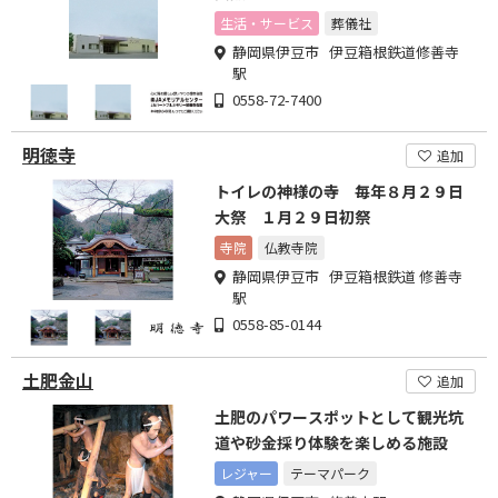
生活・サービス
葬儀社
静岡県伊豆市 伊豆箱根鉄道修善寺
駅
0558-72-7400
明徳寺
追加
トイレの神様の寺 毎年８月２９日
大祭 １月２９日初祭
寺院
仏教寺院
静岡県伊豆市 伊豆箱根鉄道 修善寺
駅
0558-85-0144
土肥金山
追加
土肥のパワースポットとして観光坑
道や砂金採り体験を楽しめる施設
レジャー
テーマパーク