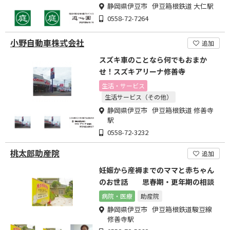
静岡県伊豆市 伊豆箱根鉄道 大仁駅
0558-72-7264
小野自動車株式会社
追加
スズキ車のことなら何でもおまか
せ！スズキアリーナ修善寺
生活・サービス
生活サービス（その他）
静岡県伊豆市 伊豆箱根鉄道 修善寺
駅
0558-72-3232
桃太郎助産院
追加
妊娠から産褥までのママと赤ちゃん
のお世話 思春期・更年期の相談
病院・医療
助産院
静岡県伊豆市 伊豆箱根鉄道駿豆線
修善寺駅