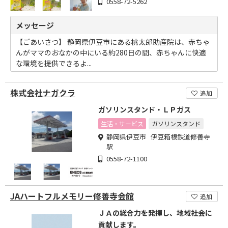
0558-72-5262
メッセージ
【ごあいさつ】 静岡県伊豆市にある桃太郎助産院は、赤ちゃ
んがママのおなかの中にいる約280日の間、赤ちゃんに快適
な環境を提供できるよ...
株式会社ナガクラ
追加
ガソリンスタンド・ＬＰガス
生活・サービス
ガソリンスタンド
静岡県伊豆市 伊豆箱根鉄道修善寺
駅
0558-72-1100
JAハートフルメモリー修善寺会館
追加
ＪＡの総合力を発揮し、地域社会に
貢献します。