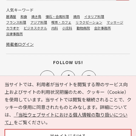
人気キーワード
居酒屋
和食
焼き鳥
懐石・会席料理
焼肉
イタリア料理
フランス料理
アジア料理
喫茶・カフェ
リラクゼーション
マッサージ
カラオケ
ビジネスホテル
内科
小児科
動物病院
会計事務所
法律事務所
掲載者ログイン
FOLLOW US!
当サイトでは、利用者が当サイトを閲覧する際のサービス向
上およびサイトの利用状況把握のため、クッキー（Cookie）
を使用しています。当サイトでは閲覧を継続されることで、ク
e-NAVITA（イーナビタ）とは？
お気に入り
ヘルプ
ッキーの使用に同意されたものとみなします。詳細について
利用規約
個人情報の取り扱いについて
運営会社
は、
「当社ウェブサイトにおける個人情報の取り扱いについ
サイトマップ
広告掲載に関するお問い合わせ
て」
をご覧ください。
サイトの内容に関するお問い合わせ
当サイトにおける