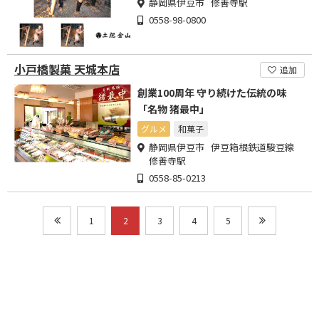
静岡県伊豆市 修善寺駅
0558-98-0800
小戸橋製菓 天城本店
追加
創業100周年 守り続けた伝統の味
「名物 猪最中」
グルメ
和菓子
静岡県伊豆市 伊豆箱根鉄道駿豆線
修善寺駅
0558-85-0213
1
2
3
4
5