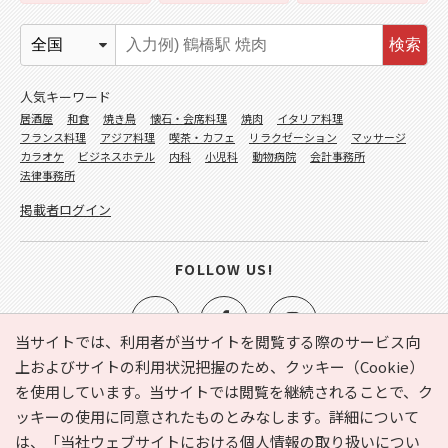
検索
人気キーワード
居酒屋
和食
焼き鳥
懐石・会席料理
焼肉
イタリア料理
フランス料理
アジア料理
喫茶・カフェ
リラクゼーション
マッサージ
カラオケ
ビジネスホテル
内科
小児科
動物病院
会計事務所
法律事務所
掲載者ログイン
FOLLOW US!
当サイトでは、利用者が当サイトを閲覧する際のサービス向
上およびサイトの利用状況把握のため、クッキー（Cookie）
を使用しています。当サイトでは閲覧を継続されることで、ク
e-NAVITA（イーナビタ）とは？
お気に入り
ヘルプ
ッキーの使用に同意されたものとみなします。詳細について
利用規約
個人情報の取り扱いについて
運営会社
は、
「当社ウェブサイトにおける個人情報の取り扱いについ