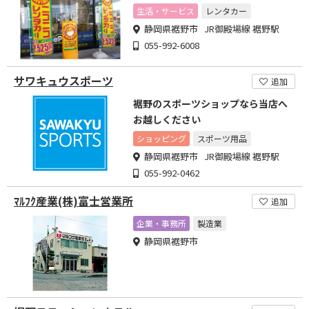
生活・サービス
レンタカー
静岡県裾野市 JR御殿場線 裾野駅
055-992-6008
サワキュウスポーツ
追加
裾野のスポーツショップなら当店へ
お越しください
ショッピング
スポーツ用品
静岡県裾野市 JR御殿場線 裾野駅
055-992-0462
ﾏﾙﾌｸ産業(株)富士営業所
追加
企業・事務所
製造業
静岡県裾野市