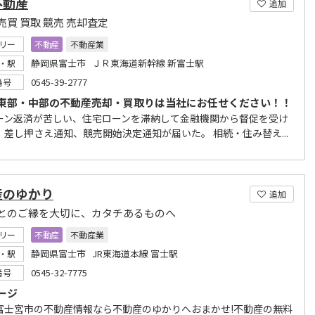
不動産
追加
売買 買取 競売 売却査定
リー
不動産
不動産業
静岡県富士市 ＪＲ東海道新幹線 新富士駅
・駅
0545-39-2777
番号
東部・中部の不動産売却・買取りは当社にお任せください！！
ーン返済が苦しい、住宅ローンを滞納して金融機関から督促を受け
。差し押さえ通知、競売開始決定通知が届いた。 相続・住み替え...
産のゆかり
追加
とのご縁を大切に、カタチあるものへ
リー
不動産
不動産業
静岡県富士市 JR東海道本線 富士駅
・駅
0545-32-7775
番号
ージ
富士宮市の不動産情報なら不動産のゆかりへおまかせ!不動産の無料