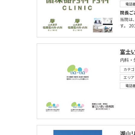
電話
院長ご
当院は
す。 2
富士
内科・
カテゴ
エリア
電話
湖山