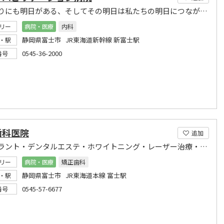
お年寄りにも明日がある、そしてその明日は私たちの明日につながっていく
リー
病院・医療
内科
静岡県富士市 JR東海道新幹線 新富士駅
・駅
0545-36-2000
番号
歯科医院
追加
インプラント・デンタルエステ・ホワイトニング・レーザー治療・矯正歯科・予防歯科・一般歯科
リー
病院・医療
矯正歯科
静岡県富士市 JR東海道本線 富士駅
・駅
0545-57-6677
番号