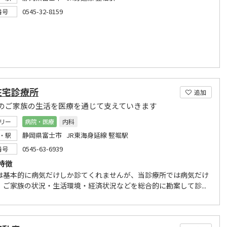
0545-32-8159
番号
在宅診療所
追加
のご家族の生活を医療を通じて支えていきます
リー
病院・医療
内科
静岡県富士市 JR東海身延線 竪堀駅
・駅
0545-63-6939
番号
特徴
は基本的に病気だけしか診てくれませんが、当診療所では病気だけ
、ご家族の状況・生活環境・経済状況などを総合的に勘案して診...