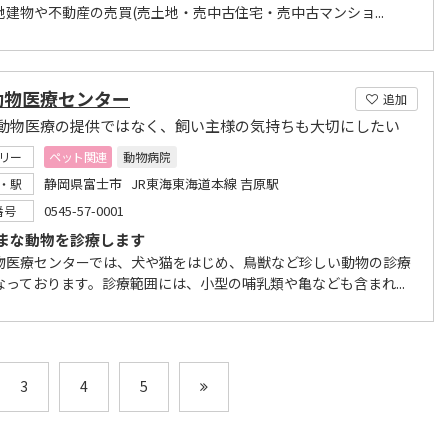
地建物や不動産の売買(売土地・売中古住宅・売中古マンショ...
動物医療センター
追加
動物医療の提供ではなく、飼い主様の気持ちも大切にしたい
リー
ペット関連
動物病院
静岡県富士市 JR東海東海道本線 吉原駅
・駅
0545-57-0001
番号
まな動物を診療します
物医療センターでは、犬や猫をはじめ、鳥獣など珍しい動物の診療
なっております。診療範囲には、小型の哺乳類や亀なども含まれ...
3
4
5