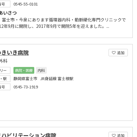
0545-55-0101
番号
あいさつ
、富士市・今泉にあります循環器内科・動脈硬化専門クリニックで
012年9月に開院し、2017年9月で開院5年を迎えました。...
いきいき病院
追加
外科
リー
病院・医療
内科
静岡県富士市 JR身延線 富士根駅
・駅
0545-73-1919
番号
リハビリテーション病院
追加