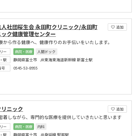
法人社団桜生会 永田町クリニック/永田町
追加
ニック健康管理センター
康から作る健康へ、健康作りのお手伝いをいたします。
リー
病院・医療
人間ドック
静岡県富士市 JR東海東海道新幹線 新富士駅
・駅
0545-53-8955
番号
クリニック
追加
密着しながら、専門的な医療を提供していきたいと思います
リー
病院・医療
内科
静岡県富士市 JR身延線 竪堀駅
・駅