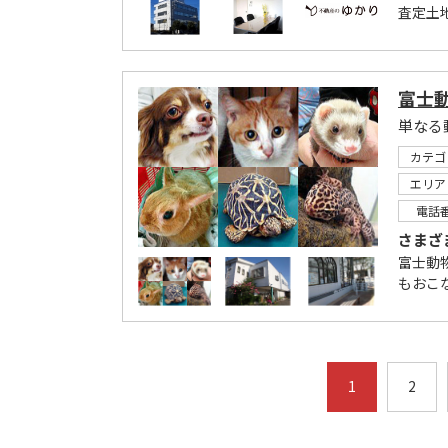
査定土
富士
単なる
カテゴ
エリア
電話
さまざ
富士動
もおこ
1
2