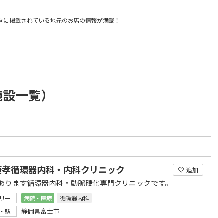
タに掲載されている
地元のお店の情報が満載！
施設一覧）
康孝循環器内科・内科クリニック
追加
あります循環器内科・動脈硬化専門クリニックです。
リー
病院・医療
循環器内科
静岡県富士市
・駅