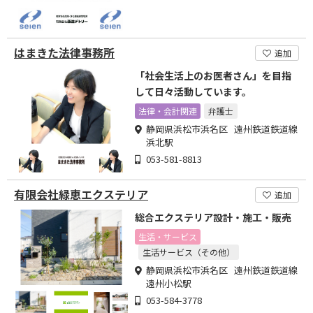
はまきた法律事務所
追加
「社会生活上のお医者さん」を目指
して日々活動しています。
法律・会計関連
弁護士
静岡県浜松市浜名区 遠州鉄道鉄道線
浜北駅
053-581-8813
有限会社緑恵エクステリア
追加
総合エクステリア設計・施工・販売
生活・サービス
生活サービス（その他）
静岡県浜松市浜名区 遠州鉄道鉄道線
遠州小松駅
053-584-3778