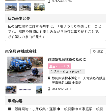
053-542-0624
私の基本と夢
私の研究開発に対する基本は、「モノづくりを楽しむ」こと
です。 課題や難問にも楽しみながら地道に取り組むことで、
必ず解決の糸口が見えて...
東名興産株式会社
追加
循環型社会構築のために
生活・サービス
生活サービス（その他）
静岡県浜松市浜名区 天竜浜名湖鉄道
天竜浜名湖線 金指駅
053-542-2311
事業内容
■一般廃棄物・し尿収集・運搬 ◆一般廃棄物 ≪家庭系一般廃