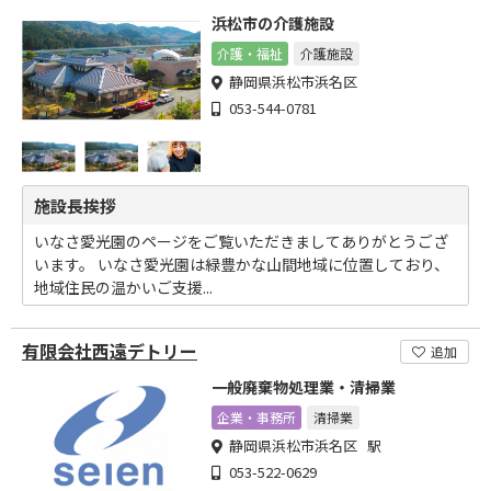
浜松市の介護施設
介護・福祉
介護施設
静岡県浜松市浜名区
053-544-0781
施設長挨拶
いなさ愛光園のページをご覧いただきましてありがとうござ
います。 いなさ愛光園は緑豊かな山間地域に位置しており、
地域住民の温かいご支援...
有限会社西遠デトリー
追加
一般廃棄物処理業・清掃業
企業・事務所
清掃業
静岡県浜松市浜名区 駅
053-522-0629