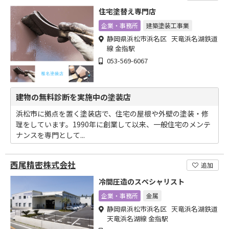
住宅塗替え専門店
企業・事務所
建築塗装工事業
静岡県浜松市浜名区 天竜浜名湖鉄道
線 金指駅
053-569-6067
建物の無料診断を実施中の塗装店
浜松市に拠点を置く塗装店で、住宅の屋根や外壁の塗装・修
理をしています。1990年に創業して以来、一般住宅のメンテ
ナンスを専門として...
西尾精密株式会社
追加
冷間圧造のスペシャリスト
企業・事務所
金属
静岡県浜松市浜名区 天竜浜名湖鉄道
天竜浜名湖線 金指駅