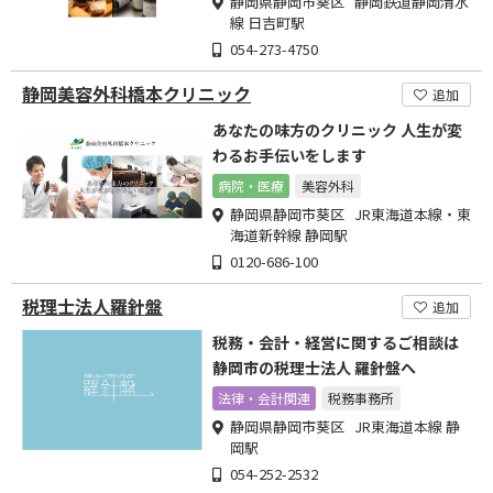
静岡県静岡市葵区 静岡鉄道静岡清水
線 日吉町駅
054-273-4750
静岡美容外科橋本クリニック
追加
あなたの味方のクリニック 人生が変
わるお手伝いをします
病院・医療
美容外科
静岡県静岡市葵区 JR東海道本線・東
海道新幹線 静岡駅
0120-686-100
税理士法人羅針盤
追加
税務・会計・経営に関するご相談は
静岡市の税理士法人 羅針盤へ
法律・会計関連
税務事務所
静岡県静岡市葵区 JR東海道本線 静
岡駅
054-252-2532