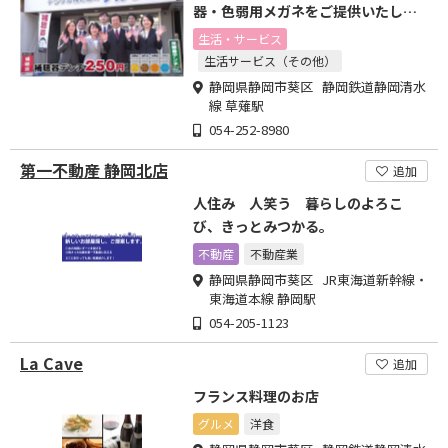
器・色弱用メガネをご提供いたしま
す。
生活・サービス
生活サービス（その他）
静岡県静岡市葵区 静岡鉄道静岡清水
線 草薙駅
054-252-8980
第一不動産 静岡北店
追加
人住み 人笑う 暮らしのよろこ
び、きっとみつかる。
不動産
不動産業
静岡県静岡市葵区 JR東海道新幹線・
東海道本線 静岡駅
054-205-1123
La Cave
追加
フランス料理のお店
グルメ
洋食