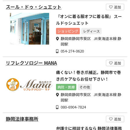
スール・ドゥ・シュエット
追加
『オンに着る服オフに着る服』 スー
ルドゥシュエット
ショッピング
レディース
静岡県静岡市葵区 JR東海道本線 静
岡駅
054-274-0620
リフレクソロジー MANA
追加
痛くない！巻き爪補正。静岡市で巻
き爪ケアならお任せ下さい！
病院・医療
その他
静岡県静岡市葵区 JR東海道本線 静
岡駅
080-6904-7824
静岡法律事務所
追加
弁護士に相談するなら 静岡法律事務