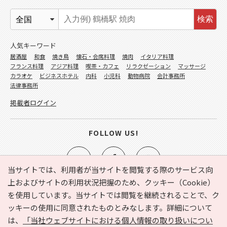
検索
人気キーワード
居酒屋
和食
焼き鳥
懐石・会席料理
焼肉
イタリア料理
フランス料理
アジア料理
喫茶・カフェ
リラクゼーション
マッサージ
カラオケ
ビジネスホテル
内科
小児科
動物病院
会計事務所
法律事務所
掲載者ログイン
FOLLOW US!
当サイトでは、利用者が当サイトを閲覧する際のサービス向
上およびサイトの利用状況把握のため、クッキー（Cookie）
を使用しています。当サイトでは閲覧を継続されることで、ク
e-NAVITA（イーナビタ）とは？
お気に入り
ヘルプ
ッキーの使用に同意されたものとみなします。詳細について
利用規約
個人情報の取り扱いについて
運営会社
は、
「当社ウェブサイトにおける個人情報の取り扱いについ
サイトマップ
広告掲載に関するお問い合わせ