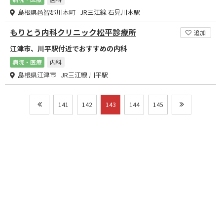
島根県邑智郡川本町 JR三江線 石見川本駅
もりとう内科クリニック松平診療所
追加
江津市、川平駅付近でおすすめの内科
病院・医療
内科
島根県江津市 JR三江線 川平駅
141
142
143
144
145