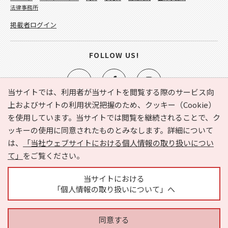
法律事務所
掲載者ログイン
FOLLOW US!
当サイトでは、利用者が当サイトを閲覧する際のサービス向
上およびサイトの利用状況把握のため、クッキー（Cookie）
を使用しています。当サイトでは閲覧を継続されることで、ク
e-NAVITA（イーナビタ）とは？
お気に入り
ヘルプ
ッキーの使用に同意されたものとみなします。詳細について
利用規約
個人情報の取り扱いについて
運営会社
は、
「当社ウェブサイトにおける個人情報の取り扱いについ
サイトマップ
広告掲載に関するお問い合わせ
て」
をご覧ください。
サイトの内容に関するお問い合わせ
当サイトにおける
「個人情報の取り扱いについて」へ
同意する