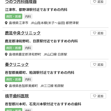
つのづ内科循環器
追加
江津市、都野津駅付近でおすすめの内科
病院・医療
内科
島根県江津市 JR山陰本線(米子～益田) 都野津駅
鹿足中央クリニック
追加
鹿足郡津和野町、日原駅付近でおすすめの内科
病院・医療
内科
島根県鹿足郡津和野町 JR山口線 日原駅
秦クリニック
追加
邑智郡美郷町、粕淵駅付近でおすすめの内科
病院・医療
内科
島根県邑智郡美郷町 JR三江線 粕淵駅
槙平歯科医院
追加
邑智郡川本町、石見川本駅付近でおすすめの歯科
病院・医療
歯科