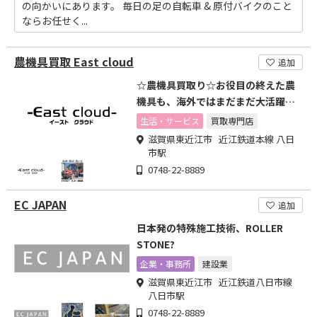
の向かいにあります。 毎日の足の自転車 & 原付バイクのこと
ならお任せく...
農機具買取 East cloud
追加
☆農機具買取り☆お役目の終えた農
機具も、海外ではまだまだ大活躍し
ます!
生活・サービス
買取専門店
滋賀県東近江市 近江鉄道本線 八日
市駅
0748-22-8889
EC JAPAN
追加
日本発の特殊施工技術、ROLLER
STONE?
企業・事務所
建設業
滋賀県東近江市 近江鉄道八日市線
八日市駅
0748-22-8889