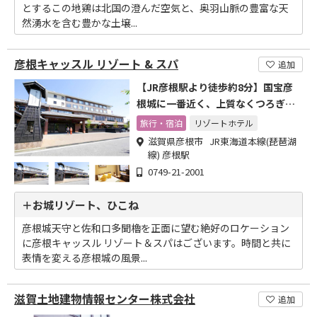
とするこの地鶏は北国の澄んだ空気と、奥羽山脈の豊富な天
然湧水を含む豊かな土壌...
彦根キャッスル リゾート & スパ
追加
【JR彦根駅より徒歩約8分】国宝彦
根城に一番近く、上質なくつろぎを
演出するお城下ホテル
旅行・宿泊
リゾートホテル
滋賀県彦根市 JR東海道本線(琵琶湖
線) 彦根駅
0749-21-2001
＋お城リゾート、ひこね
彦根城天守と佐和口多聞櫓を正面に望む絶好のロケーション
に彦根キャッスル リゾート＆スパはございます。時間と共に
表情を変える彦根城の風景...
滋賀土地建物情報センター株式会社
追加