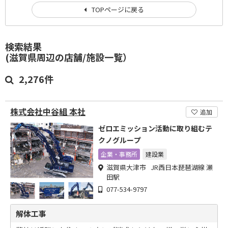
TOPページに戻る
検索結果
(滋賀県周辺の店舗/施設一覧）
2,276件
株式会社中谷組 本社
追加
ゼロエミッション活動に取り組むテ
クノグループ
企業・事務所
建設業
滋賀県大津市 JR西日本琵琶湖線 瀬
田駅
077-534-9797
解体工事