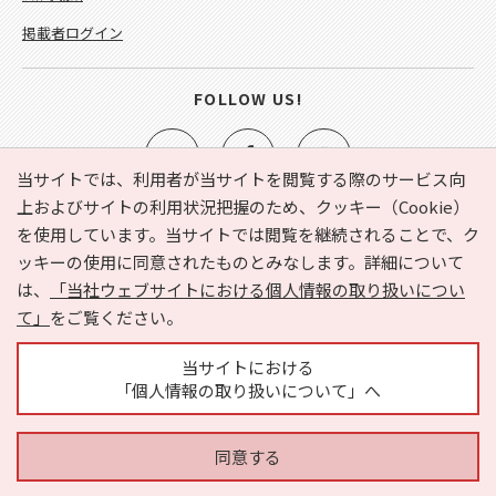
掲載者ログイン
FOLLOW US!
当サイトでは、利用者が当サイトを閲覧する際のサービス向
上およびサイトの利用状況把握のため、クッキー（Cookie）
を使用しています。当サイトでは閲覧を継続されることで、ク
e-NAVITA（イーナビタ）とは？
お気に入り
ヘルプ
ッキーの使用に同意されたものとみなします。詳細について
利用規約
個人情報の取り扱いについて
運営会社
は、
「当社ウェブサイトにおける個人情報の取り扱いについ
サイトマップ
広告掲載に関するお問い合わせ
て」
をご覧ください。
サイトの内容に関するお問い合わせ
当サイトにおける
「個人情報の取り扱いについて」へ
同意する
Copyright © HYOJITO.Co.,Ltd. All Rights Reserved.