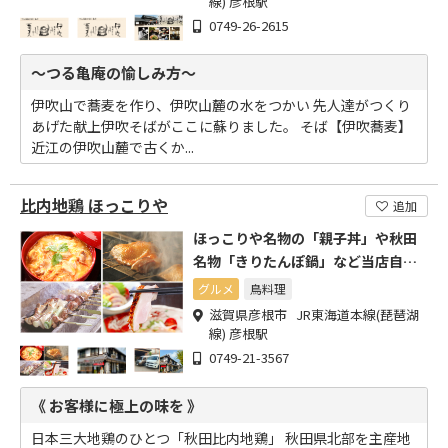
線) 彦根駅
0749-26-2615
～つる亀庵の愉しみ方～
伊吹山で蕎麦を作り、伊吹山麓の水をつかい 先人達がつくり
あげた献上伊吹そばがここに蘇りました。 そば【伊吹蕎麦】
近江の伊吹山麓で古くか...
比内地鶏 ほっこりや
追加
ほっこりや名物の「親子丼」や秋田
名物「きりたんぽ鍋」など当店自慢
のお料理をお楽しみ下さい
グルメ
鳥料理
滋賀県彦根市 JR東海道本線(琵琶湖
線) 彦根駅
0749-21-3567
《 お客様に極上の味を 》
日本三大地鶏のひとつ「秋田比内地鶏」 秋田県北部を主産地