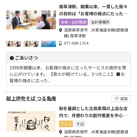
南草津駅、開業以来、一貫した我々
の目的は「お客様の視点にたったサ
ービスの提供」です。
法律・会計関連
会計事務所
滋賀県草津市 JR東海道本線(琵琶湖
線) 南草津駅
077-569-1714
● ごあいさつ
1999年開業以来、お客様の視点に立ったサービスの提供を常
に心がけています。 【我々が続けている、3つのこと】 ■お
客様の視点に立った...
献上伊吹そば つる亀庵
追加
和を基調とした古民家風の上品な店
内で、月替わりの創作蕎麦を中心に
多彩な蕎麦を提供しています
グルメ
そば
滋賀県彦根市 JR東海道本線(琵琶湖