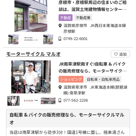
彦根市・彦根駅周辺の住まいのご相
談は、滋賀土地建物情報センター株
式会社へ
不動産
不動産業
滋賀県彦根市 JR西日本東海道本線
彦根駅
0749-22-6001
モーターサイクル マルオ
追加
JR南草津駅南すぐ!自転車 & バイク
の販売修理なら、モーターサイクル
マルオへ。
ショッピング
自転車・自転車用品
滋賀県草津市 JR東海道本線(琵琶湖
線) 南草津駅
077-562-2236
自転車 & バイクの販売修理なら、モーターサイクルマル
オ
当店は南草津駅から徒歩3分！国道1号線に面し、極楽湯さん