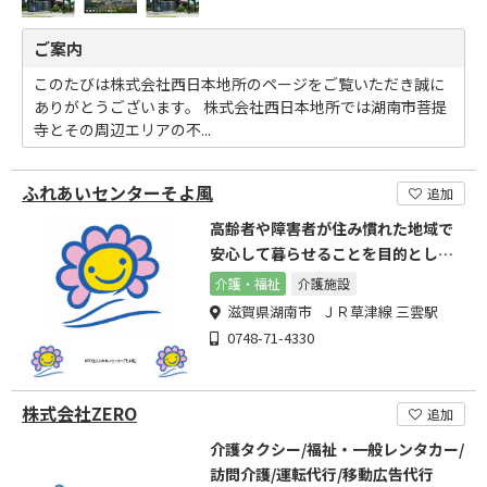
ご案内
このたびは株式会社西日本地所のページをご覧いただき誠に
ありがとうございます。 株式会社西日本地所では湖南市菩提
寺とその周辺エリアの不...
ふれあいセンターそよ風
追加
高齢者や障害者が住み慣れた地域で
安心して暮らせることを目的として
設立されたＮＰＯ法人です。
介護・福祉
介護施設
滋賀県湖南市 ＪＲ草津線 三雲駅
0748-71-4330
株式会社ZERO
追加
介護タクシー/福祉・一般レンタカー/
訪問介護/運転代行/移動広告代行