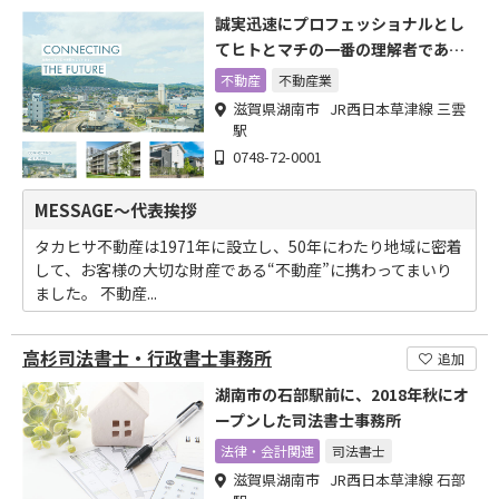
誠実迅速にプロフェッショナルとし
てヒトとマチの一番の理解者であり
たい
不動産
不動産業
滋賀県湖南市 JR西日本草津線 三雲
駅
0748-72-0001
MESSAGE～代表挨拶
タカヒサ不動産は1971年に設立し、50年にわたり地域に密着
して、お客様の大切な財産である“不動産”に携わってまいり
ました。 不動産...
高杉司法書士・行政書士事務所
追加
湖南市の石部駅前に、2018年秋にオ
ープンした司法書士事務所
法律・会計関連
司法書士
滋賀県湖南市 JR西日本草津線 石部