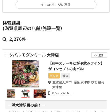
TOPページに戻る
検索結果
(滋賀県周辺の店舗/施設一覧）
2,276件
ニクバル モダンミール 大津店
追加
【和牛ステーキとがぶ飲みワイン】
がコンセプトの肉バル!
グルメ
焼肉
滋賀県大津市 京阪京津線 びわ湖浜
大津駅
077-522-1630
―浜大津駅目の前！―