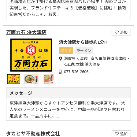
老舗精肉店が手掛ける精肉店直営肉バルが誕生！ 肉のプロが
実現した、ブランド牛ステーキの【価格破壊】に挑戦！ 精肉
卸直営だからこそ、お客...
万両力石 浜大津店
追加
浜大津駅から徒歩約1分!!
グルメ
ラーメン
滋賀県大津市 京阪電気鉄道京津線・
石山坂本線 浜大津駅
077-526-2606
メッセージ
京津線浜大津駅からすぐ！アクセス便利な浜大津店です。 大
人気のラーメンメニューを中心に、中華一品料理や日替わり
定食まで。一品片手に、...
タカヒサ不動産株式会社
追加