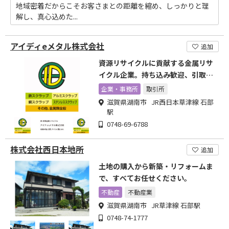
地域密着だからこそお客さまとの距離を縮め、しっかりと理
解し、真心込めた...
アイディeメタル株式会社
追加
資源リサイクルに貢献する金属リサ
イクル企業。持ち込み歓迎、引取回
収応じます。
企業・事務所
取引所
滋賀県湖南市 JR西日本草津線 石部
駅
0748-69-6788
株式会社西日本地所
追加
土地の購入から新築・リフォームま
で、すべてお任せください。
不動産
不動産業
滋賀県湖南市 JR草津線 石部駅
0748-74-1777