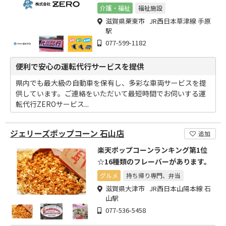
介護・福祉
福祉施設
滋賀県栗東市 JR西日本草津線 手原
駅
077-599-1182
便利で安心の運転代行サービスを提供
県内でも最大級の自動車を保有し、多彩な車両サービスを提
供しています。ご連絡をいただいて最短時間でお伺いする運
転代行ZEROサービス...
ジェリーズポップコーン 石山店
追加
楽天ポップコーンランキング第1位
☆16種類のフレーバーがあります。
グルメ
持ち帰り専門、弁当
滋賀県大津市 JR西日本山陽本線 石
山駅
077-536-5458