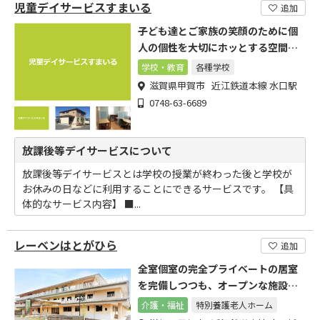
児童デイサービスすまいる
追加
子ども達とご家族の笑顔のために個
人の個性を大切にホッとする空間を
ご提供
学校・教育
各種学校
滋賀県甲賀市 近江鉄道本線 水口駅
0748-63-6689
放課後等デイサービスについて
放課後等デイサービスとは学校の授業が終わった後と学校が
お休みの日などに利用することにできるサービスです。 【具
体的なサービス内容】 ■...
レーベンはとがひら
追加
全室個室の完全プライベートの居室
を完備しつつも、オープンな施設で
ありたいと思っています。
介護・福祉
特別養護老人ホーム