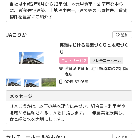
当社は平成2年6月から22年間、地元甲賀市・湖南市を中心
に、 新築住宅建築、土地や中古一戸建て等の売買物件、賃貸
物件を豊富にご紹介す...
JAこうか
追加
笑顔はじける農業づくりと地域づく
り
生活・サービス
セレモニーホール
滋賀県甲賀市 近江鉄道本線 水口城
南駅
0748-62-0581
メッセージ
ＪＡこうかは、以下の基本理念に基づき、組合員・利用者や
地域から信頼されるＪＡを目指します。 ●農業を振興し、
食と緑と水を大切にします...
セレモニーホールやおかつ
追加