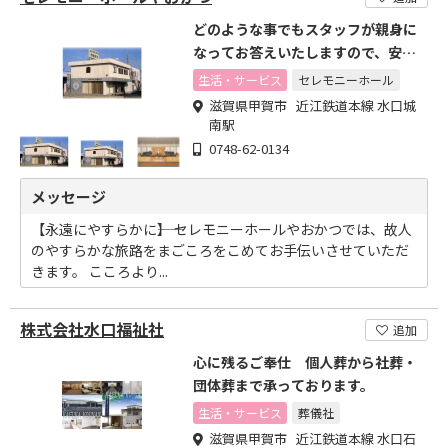
どのような事でもスタッフが親身に
なってお答えいたしますので、安心
してご相談ください。
生活・サービス
セレモニーホール
滋賀県甲賀市 近江鉄道本線 水口城
南駅
0748-62-0134
メッセージ
【永遠にやすらかに――】 セレモニーホールやおかつでは、故人
のやすらかな旅路をまごころをこめてお手伝いさせていただ
きます。 こころより...
株式会社水口福祉社
追加
心に残るご奉仕 個人葬から社葬・
団体葬まで承っております。
生活・サービス
葬儀社
滋賀県甲賀市 近江鉄道本線 水口石