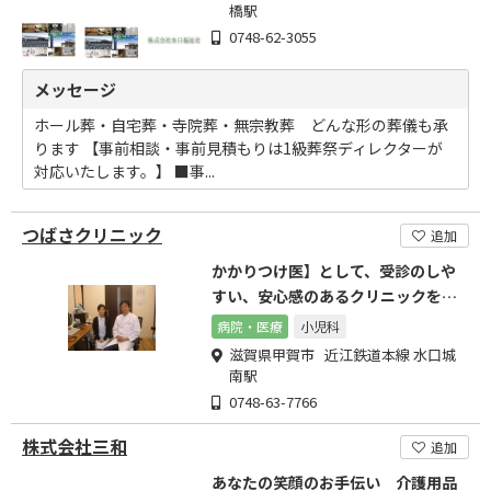
橋駅
0748-62-3055
メッセージ
ホール葬・自宅葬・寺院葬・無宗教葬 どんな形の葬儀も承
ります 【事前相談・事前見積もりは1級葬祭ディレクターが
対応いたします。】 ■事...
つばさクリニック
追加
かかりつけ医】として、受診のしや
すい、安心感のあるクリニックを目
指します。
病院・医療
小児科
滋賀県甲賀市 近江鉄道本線 水口城
南駅
0748-63-7766
株式会社三和
追加
あなたの笑顔のお手伝い 介護用品