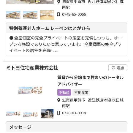
滋賀県甲賀市 近江鉄道本線 水口城
南駅
0748-65-0066
特別養護老人ホーム レーベンはとがひら
● 全室個室の完全プライベートの居室を完備しつつも、オー
プンな施設でありたいと思っています。 全室個室の完全プラ
イベートの居室を完備し...
ミトヨ住宅産業株式会社
追加
賃貸から分譲まで住まいのトータル
アドバイザー
不動産
不動産業
滋賀県甲賀市 近江鉄道本線 水口城
南駅
0748-63-0034
メッセージ