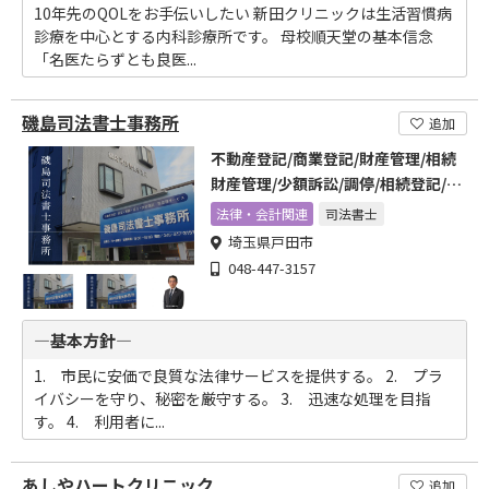
10年先のQOLをお手伝いしたい 新田クリニックは生活習慣病
診療を中心とする内科診療所です。 母校順天堂の基本信念
「名医たらずとも良医...
磯島司法書士事務所
追加
不動産登記/商業登記/財産管理/相続
財産管理/少額訴訟/調停/相続登記/遺
言/成年後見制度
法律・会計関連
司法書士
埼玉県戸田市
048-447-3157
―基本方針―
1. 市民に安価で良質な法律サービスを提供する。 2. プラ
イバシーを守り、秘密を厳守する。 3. 迅速な処理を目指
す。 4. 利用者に...
あしやハートクリニック
追加