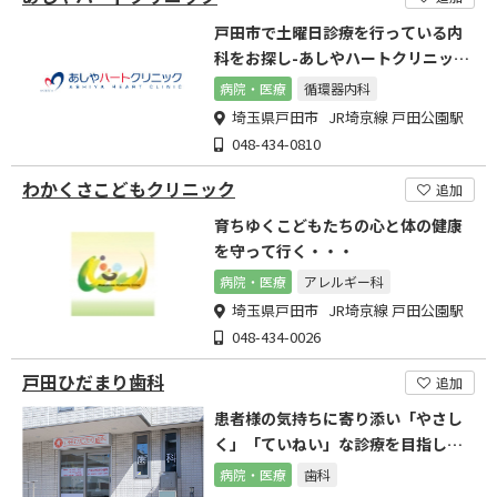
戸田市で土曜日診療を行っている内
科をお探し-あしやハートクリニッ
ク-
病院・医療
循環器内科
埼玉県戸田市 JR埼京線 戸田公園駅
048-434-0810
わかくさこどもクリニック
追加
育ちゆくこどもたちの心と体の健康
を守って行く・・・
病院・医療
アレルギー科
埼玉県戸田市 JR埼京線 戸田公園駅
048-434-0026
戸田ひだまり歯科
追加
患者様の気持ちに寄り添い「やさし
く」「ていねい」な診療を目指しま
す
病院・医療
歯科