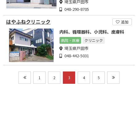
埼玉県戸田市
048-290-8705
はやふねクリニック
追加
内科、循環器科、小児科、皮膚科
病院・医療
クリニック
埼玉県戸田市
048-442-5031
1
2
3
4
5