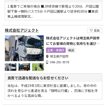
1.電車でご来場の場合 ■JR埼京線で新宿より20分、戸田公園
駅下車→無料バスで5分 ※戸田公園駅より徒歩約30分 ■東武
東上線成増駅北...
株式会社アジェクト
追加
株式会社アジェクトは埼玉県戸田市
にてお客様の荷物と気持ちを運びま
す
企業・事務所
輸送
埼玉県戸田市
048-291-9578
良質で迅速な配送ならお任せください
当社は、平成19年3月に東京杉並に創業しました。世の中の
流れを見ながら進退を測る「随時以行蔵」、四海に子船を浮
かべるような高尚な精...