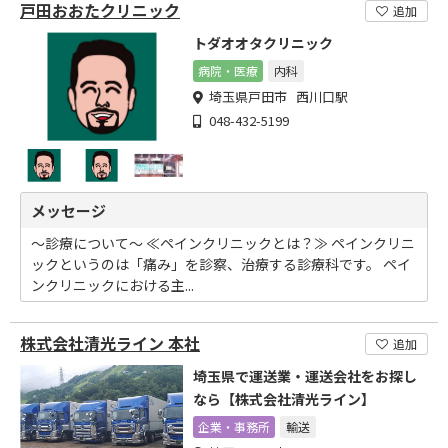
戸田おおたクリニック
追加
トダオオタクリニック
病院・医療
内科
埼玉県戸田市 西川口駅
048-432-5199
メッセージ
～診療について～ ≪ペインクリニックとは？≫ ペインクリニ
ックというのは「痛み」を診察、治療する診療科です。 ペイ
ンクリニックにおける主...
株式会社清光ライン 本社
追加
埼玉県で運送業・運送会社をお探し
なら【株式会社清光ライン】
企業・事務所
輸送