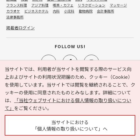
フランス料理
アジア料理
喫茶・カフェ
リラクゼーション
マッサージ
カラオケ
ビジネスホテル
内科
小児科
動物病院
会計事務所
法律事務所
掲載者ログイン
FOLLOW US!
当サイトでは、利用者が当サイトを閲覧する際のサービス向
上およびサイトの利用状況把握のため、クッキー（Cookie）
を使用しています。当サイトでは閲覧を継続されることで、ク
e-NAVITA（イーナビタ）とは？
お気に入り
ヘルプ
ッキーの使用に同意されたものとみなします。詳細について
利用規約
個人情報の取り扱いについて
運営会社
は、
「当社ウェブサイトにおける個人情報の取り扱いについ
サイトマップ
広告掲載に関するお問い合わせ
て」
をご覧ください。
サイトの内容に関するお問い合わせ
当サイトにおける
「個人情報の取り扱いについて」へ