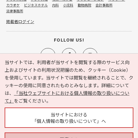
カラオケ
ビジネスホテル
内科
小児科
動物病院
会計事務所
法律事務所
掲載者ログイン
FOLLOW US!
当サイトでは、利用者が当サイトを閲覧する際のサービス向
上およびサイトの利用状況把握のため、クッキー（Cookie）
を使用しています。当サイトでは閲覧を継続されることで、ク
e-NAVITA（イーナビタ）とは？
お気に入り
ヘルプ
ッキーの使用に同意されたものとみなします。詳細について
利用規約
個人情報の取り扱いについて
運営会社
は、
「当社ウェブサイトにおける個人情報の取り扱いについ
サイトマップ
広告掲載に関するお問い合わせ
て」
をご覧ください。
サイトの内容に関するお問い合わせ
当サイトにおける
「個人情報の取り扱いについて」へ