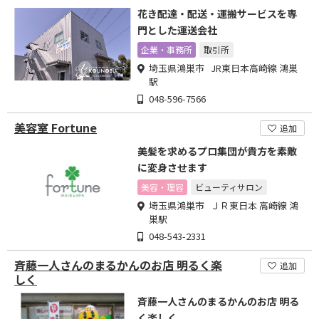
花き配達・配送・運搬サービスを専
門とした運送会社
企業・事務所
取引所
埼玉県鴻巣市 JR東日本高崎線 鴻巣
駅
048-596-7566
美容室 Fortune
追加
美髪を求めるプロ集団が貴方を素敵
に変身させます
美容・理容
ビューティサロン
埼玉県鴻巣市 ＪＲ東日本 高崎線 鴻
巣駅
048-543-2331
斉藤一人さんのまるかんのお店 明るく楽
追加
しく
斉藤一人さんのまるかんのお店 明る
く楽しく