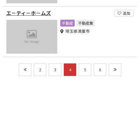
エ－ティ－ホ－ムズ
追加
不動産
不動産業
埼玉県鴻巣市
2
3
4
5
6