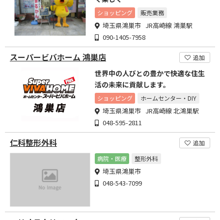
ショッピング
販売業務
埼玉県鴻巣市 JR高崎線 鴻巣駅
090-1405-7958
スーパービバホーム 鴻巣店
追加
世界中の人びとの豊かで快適な住生
活の未来に貢献します。
ショッピング
ホームセンター・DIY
埼玉県鴻巣市 JR高崎線 北鴻巣駅
048-595-2811
仁科整形外科
追加
病院・医療
整形外科
埼玉県鴻巣市
048-543-7099