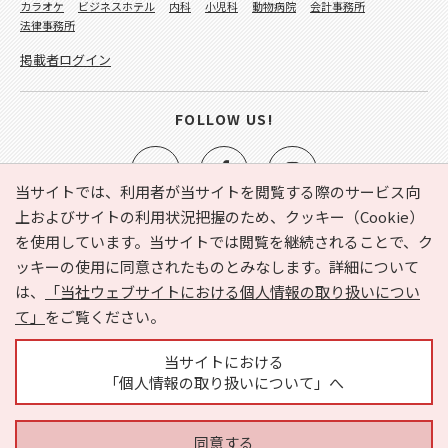
カラオケ
ビジネスホテル
内科
小児科
動物病院
会計事務所
法律事務所
掲載者ログイン
FOLLOW US!
当サイトでは、利用者が当サイトを閲覧する際のサービス向
上およびサイトの利用状況把握のため、クッキー（Cookie）
を使用しています。当サイトでは閲覧を継続されることで、ク
e-NAVITA（イーナビタ）とは？
お気に入り
ヘルプ
ッキーの使用に同意されたものとみなします。詳細について
利用規約
個人情報の取り扱いについて
運営会社
は、
「当社ウェブサイトにおける個人情報の取り扱いについ
サイトマップ
広告掲載に関するお問い合わせ
て」
をご覧ください。
サイトの内容に関するお問い合わせ
当サイトにおける
「個人情報の取り扱いについて」へ
同意する