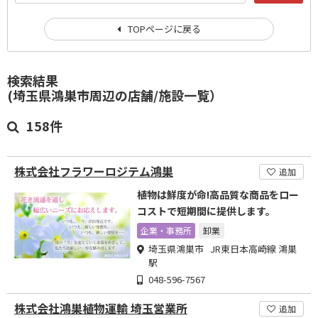
TOPページに戻る
検索結果
(埼玉県鴻巣市周辺の店舗/施設一覧）
158件
株式会社フラワーロジテム鴻巣
追加
植物は鮮度が命!高品質な商品をロー
コストで短期間に提供します。
企業・事務所
卸業
埼玉県鴻巣市 JR東日本高崎線 鴻巣
駅
048-596-7567
株式会社鴻巣植物運輸 埼玉営業所
追加