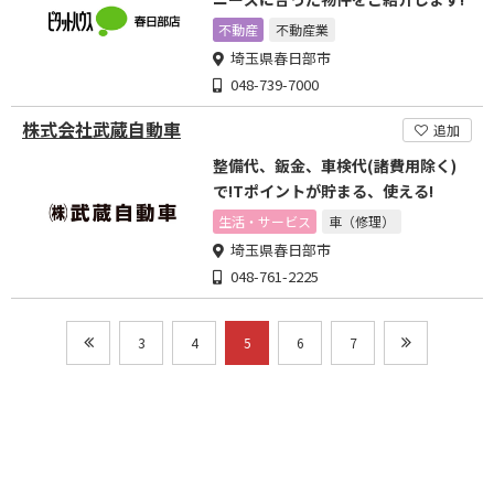
不動産
不動産業
埼玉県春日部市
048-739-7000
株式会社武蔵自動車
追加
整備代、鈑金、車検代(諸費用除く)
で!Tポイントが貯まる、使える!
生活・サービス
車（修理）
埼玉県春日部市
048-761-2225
3
4
5
6
7