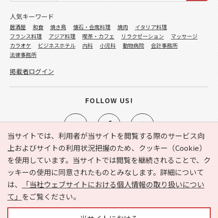
人気キーワード
居酒屋
和食
焼き鳥
懐石・会席料理
焼肉
イタリア料理
フランス料理
アジア料理
喫茶・カフェ
リラクゼーション
マッサージ
カラオケ
ビジネスホテル
内科
小児科
動物病院
会計事務所
法律事務所
掲載者ログイン
FOLLOW US!
当サイトでは、利用者が当サイトを閲覧する際のサービス向
上およびサイトの利用状況把握のため、クッキー（Cookie）
を使用しています。当サイトでは閲覧を継続されることで、ク
e-NAVITA（イーナビタ）とは？
お気に入り
ヘルプ
ッキーの使用に同意されたものとみなします。詳細について
利用規約
個人情報の取り扱いについて
運営会社
は、
「当社ウェブサイトにおける個人情報の取り扱いについ
サイトマップ
広告掲載に関するお問い合わせ
て」
をご覧ください。
サイトの内容に関するお問い合わせ