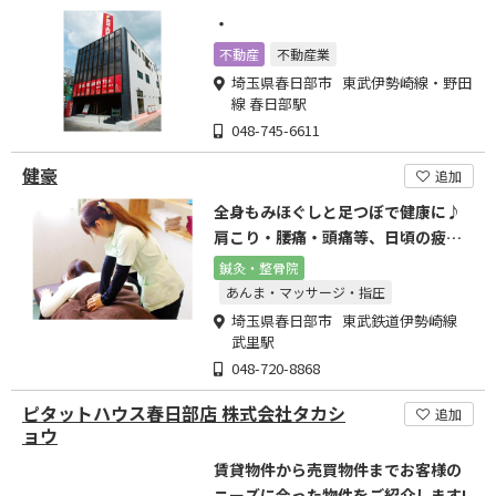
・
不動産
不動産業
埼玉県春日部市 東武伊勢崎線・野田
線 春日部駅
048-745-6611
健豪
追加
全身もみほぐしと足つぼで健康に♪
肩こり・腰痛・頭痛等、日頃の疲れ
をベテランスタッフが対応！
鍼灸・整骨院
あんま・マッサージ・指圧
埼玉県春日部市 東武鉄道伊勢崎線
武里駅
048-720-8868
ピタットハウス春日部店 株式会社タカシ
追加
ョウ
賃貸物件から売買物件までお客様の
ニーズに合った物件をご紹介します!