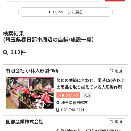
TOPページに戻る
検索結果
(埼玉県春日部市周辺の店舗/施設一覧）
312件
有限会社 小林人形製作所
追加
節句の季節に合わせ、常時150点以上
の商品を取り揃えている人形製作所
ショッピング
人形
埼玉県春日部市
048-746-0221
園部産業株式会社
追加