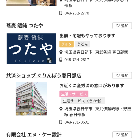
部駅
048-752-2770
蕎麦 饂飩 つたや
追加
出前・宅配もやっております
グルメ
うどん
埼玉県春日部市 東武各線 春日部駅
048-754-2817
共済ショップ ぐりんぼう春日部店
追加
お近くに全労済の窓口があります
生活・サービス
生活サービス（その他）
埼玉県春日部市 東武伊勢崎線・野田
線 春日部駅
048-731-0631
有限会社 エヌ・ケー設計
追加