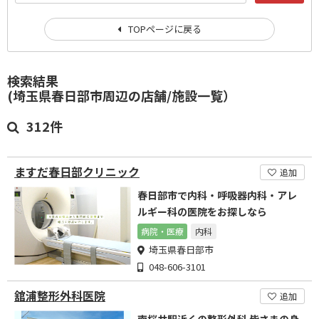
TOPページに戻る
検索結果
(埼玉県春日部市周辺の店舗/施設一覧）
312件
ますだ春日部クリニック
追加
春日部市で内科・呼吸器内科・アレ
ルギー科の医院をお探しなら
病院・医療
内科
埼玉県春日部市
048-606-3101
舘浦整形外科医院
追加