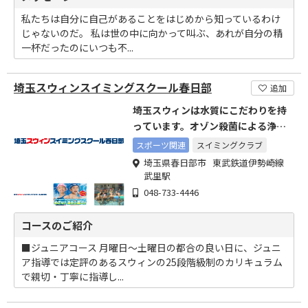
私たちは自分に自己があることをはじめから知っているわけ
じゃないのだ。 私は世の中に向かって叫ぶ、あれが自分の精
一杯だったのにいつも不...
埼玉スウィンスイミングスクール春日部
追加
埼玉スウィンは水質にこだわりを持
っています。オゾン殺菌による浄化
システムを採用。
スポーツ関連
スイミングクラブ
埼玉県春日部市 東武鉄道伊勢崎線
武里駅
048-733-4446
コースのご紹介
■ジュニアコース 月曜日～土曜日の都合の良い日に、ジュニ
ア指導では定評のあるスウィンの25段階級制のカリキュラム
で親切・丁寧に指導し...