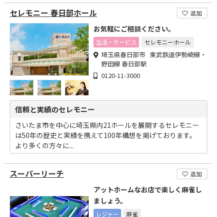
セレモニー 春日部ホール
追加
お気軽にご相談ください。
生活・サービス
セレモニーホール
埼玉県春日部市 東武鉄道伊勢崎線・
野田線 春日部駅
0120-11-3000
信頼と実績のセレモニー
さいたま市を中心に埼玉県内21ホールを展開するセレモニー
は50年の歴史と実績を携えて100年構想を掲げております。
より多くの方々に...
スーパーリーチ
追加
アットホームなお店で楽しく麻雀し
ましょう。
レジャー
麻雀