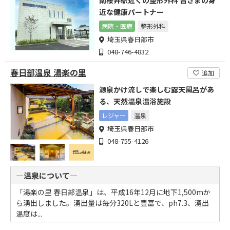
南桜井駅近くの整形外科 皆さまの身
近な健康パートナー
病院・医療
整形外科
埼玉県春日部市
048-746-4832
春日部温泉 湯楽の里
追加
源泉かけ流しで楽しむ露天風呂があ
る、天然温泉温浴施設
レジャー
温泉
埼玉県春日部市
048-755-4126
―温泉について―
「湯楽の里 春日部温泉」は、平成16年12月に地下1,500mか
ら湧出しました。湧出量は毎分320Lと豊富で、ph7.3、湧出
温度は...