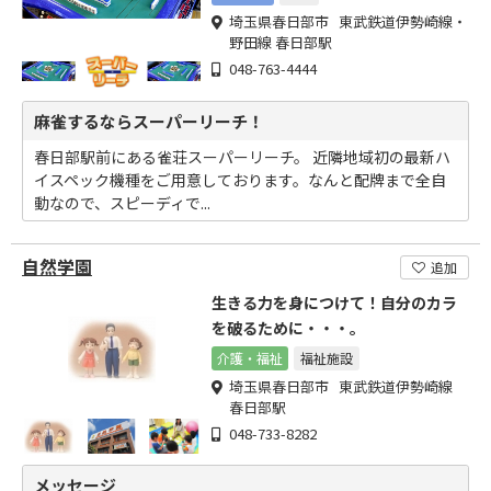
埼玉県春日部市 東武鉄道伊勢崎線・
野田線 春日部駅
048-763-4444
麻雀するならスーパーリーチ！
春日部駅前にある雀荘スーパーリーチ。 近隣地域初の最新ハ
イスペック機種をご用意しております。なんと配牌まで全自
動なので、スピーディで...
自然学園
追加
生きる力を身につけて！自分のカラ
を破るために・・・。
介護・福祉
福祉施設
埼玉県春日部市 東武鉄道伊勢崎線
春日部駅
048-733-8282
メッセージ