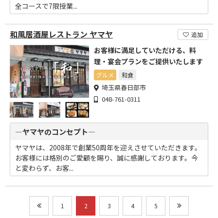
全コースで7限授業...
和風居酒屋レストラン ヤマヤ
追加
お客様に満足していただける、料
理・宴会プランをご提供いたします
グルメ
和食
埼玉県春日部市
048-761-0311
―ヤマヤのコンセプト―
ヤマヤは、2008年で創業50周年を迎えさせていただきます。
お客様には格別のご愛顧を賜り、誠に感謝しております。今
と変わらず、お客...
1
2
3
4
5