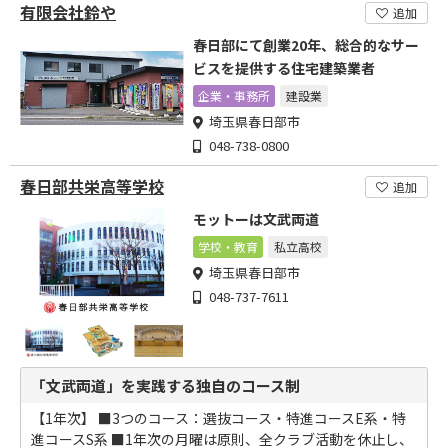
有限会社鈴や
追加
春日部にて創業20年、総合的なサー
ビスを提供する住宅建築業者
企業・事務所
建設業
埼玉県春日部市
048-738-0800
春日部共栄高等学校
追加
モットーは文武両道
学校・教育
私立高校
埼玉県春日部市
048-737-7611
「文武両道」を実践する独自のコース制
【1年次】 ■3つのコース：選抜コース・特進コースE系・特
進コースS系 ■1年次の月曜は原則、全クラブ活動を休止し、