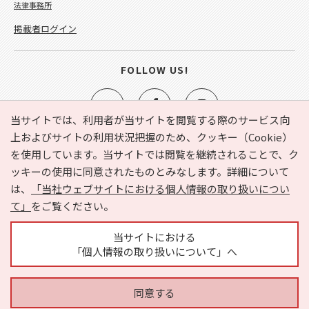
法律事務所
掲載者ログイン
FOLLOW US!
当サイトでは、利用者が当サイトを閲覧する際のサービス向
上およびサイトの利用状況把握のため、クッキー（Cookie）
を使用しています。当サイトでは閲覧を継続されることで、ク
e-NAVITA（イーナビタ）とは？
お気に入り
ヘルプ
ッキーの使用に同意されたものとみなします。詳細について
利用規約
個人情報の取り扱いについて
運営会社
は、
「当社ウェブサイトにおける個人情報の取り扱いについ
サイトマップ
広告掲載に関するお問い合わせ
て」
をご覧ください。
サイトの内容に関するお問い合わせ
当サイトにおける
「個人情報の取り扱いについて」へ
同意する
Copyright © HYOJITO.Co.,Ltd. All Rights Reserved.