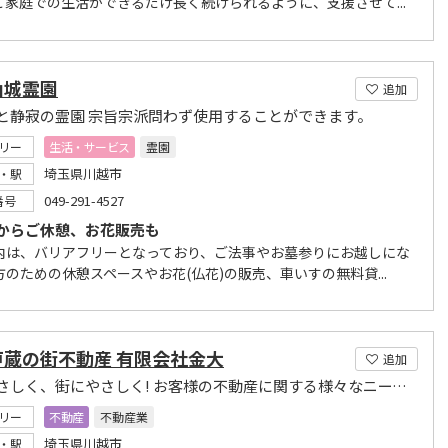
ご家庭での生活ができるだけ長く続けられるように、支援させて...
山城霊園
追加
と静寂の霊園 宗旨宗派問わず使用することができます。
リー
生活・サービス
霊園
埼玉県川越市
・駅
049-291-4527
番号
からご休憩、お花販売も
内は、バリアフリーとなっており、ご法事やお墓参りにお越しにな
のための休憩スペースやお花(仏花)の販売、車いすの無料貸...
戸蔵の街不動産 有限会社金大
追加
人にやさしく、街にやさしく! お客様の不動産に関する様々なニーズを全力でサポートします。
リー
不動産
不動産業
埼玉県川越市
・駅