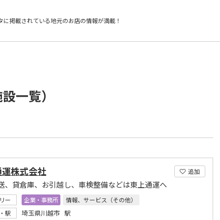
タに掲載されている
地元のお店の情報が満載！
施設一覧）
通運株式会社
追加
送、貸倉庫、お引越し、車検整備などは東上通運へ
リー
企業・事務所
情報、サービス（その他）
埼玉県川越市 駅
・駅