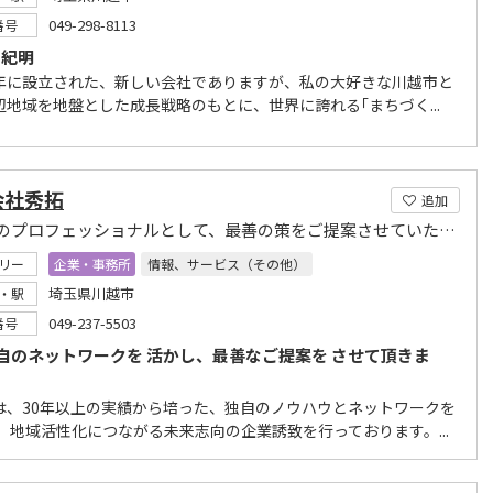
049-298-8113
番号
 紀明
年に設立された、新しい会社でありますが、私の大好きな川越市と
辺地域を地盤とした成長戦略のもとに、世界に誇れる｢まちづく...
会社秀拓
追加
不動産のプロフェッショナルとして、最善の策をご提案させていただきます。
リー
企業・事務所
情報、サービス（その他）
埼玉県川越市
・駅
049-237-5503
番号
自のネットワークを 活かし、最善なご提案を させて頂きま
は、30年以上の実績から培った、独自のノウハウとネットワークを
、 地域活性化につながる未来志向の企業誘致を行っております。...