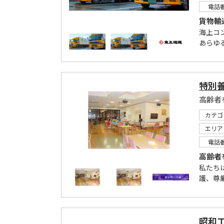
電話
貨物輸
海上コ
あらゆ
特別養
カテゴ
エリア
電話
高齢者
私たち
護、尊
昭和