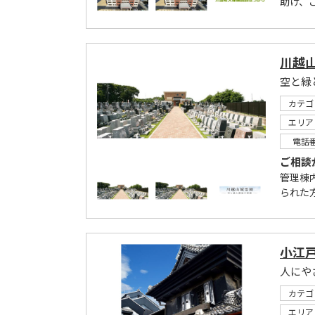
助け、
川越
空と緑
カテゴ
エリア
電話
ご相談
管理棟
られた方
小江
カテゴ
エリア