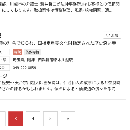
西部、川越市の弁護士｢新井哲三郎法律事務所｣はお客様との信頼関
一にしております。取扱案件は債務整理、離婚･親権問題、遺...
院
追加
川越大師の別名で知られ、国指定重要文化財指定された歴史深い寺院。
リー
寺院
仏教寺院
埼玉県川越市 西武新宿線 本川越駅
・駅
049-222-0859
番号
ージ
と歴史～ 天台宗川越大師喜多院は、仙芳仙人の故事によると奈良時
でさかのぼるかもしれません。伝えによると仙波辺の漫々たる海...
3
4
5