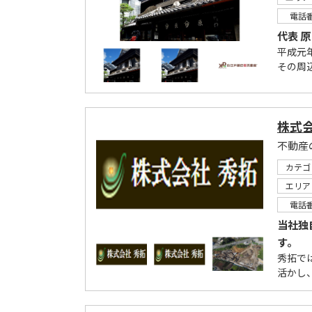
電話
代表 原
平成元
その周
株式
カテゴ
エリア
電話
当社独
す。
秀拓で
活かし