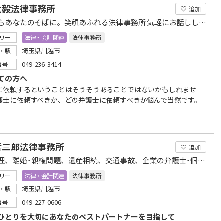
大毅法律事務所
追加
いつでもあなたのそばに。笑顔あふれる法律事務所 気軽にお話ししに来てください。
リー
法律・会計関連
法律事務所
埼玉県川越市
・駅
049-236-3414
番号
ての方へ
に依頼するということはそうそうあることではないかもしれませ
護士に依頼すべきか、どの弁護士に依頼すべきか悩んで当然です。
哲三郎法律事務所
追加
債務整理、離婚･親権問題、遺産相続、交通事故、企業の弁護士･個人向け顧問サービス
リー
法律・会計関連
法律事務所
埼玉県川越市
・駅
049-227-0606
番号
ひとりを大切にあなたのベストパートナーを目指して