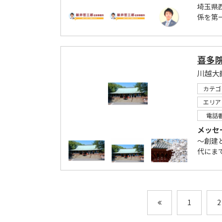
埼玉県
係を第
喜多
カテゴ
エリア
電話
メッセ
～創建
代にま
1
2