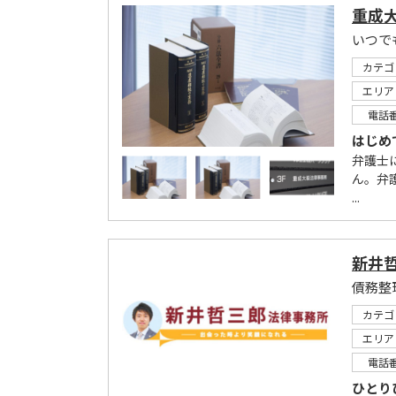
重成
カテゴ
エリア
電話
はじめ
弁護士
ん。弁
...
新井
カテゴ
エリア
電話
ひとり