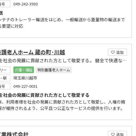
049-242-3930
番号
送
ンテナのトレーラー輸送をはじめ、一般輸送から重量物の輸送まで
る要望に対応
護老人ホーム 蔵の町･川越
追加
高齢者を社会の発展に貢献された方として敬愛する。 健全で快適な生活環境を創造する。
リー
介護・福祉
特別養護老人ホーム
埼玉県川越市
・駅
049-227-0031
番号
を社会の発展に貢献された方として敬愛する
は、利用者様を社会の発展に貢献された方として敬愛し、人権の擁
厳が維持されるよう、公平且つ公正なサービスの提供を行います。
工業株式会社
追加