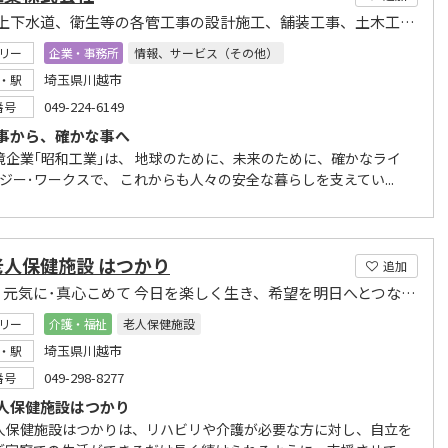
ガス、上下水道、衛生等の各管工事の設計施工、舗装工事、土木工事、電気工事業など
リー
企業・事務所
情報、サービス（その他）
埼玉県川越市
・駅
049-224-6149
番号
事から、確かな事へ
境企業｢昭和工業｣は、 地球のために、未来のために、確かなライ
ジー･ワークスで、 これからも人々の安全な暮らしを支えてい...
老人保健施設 はつかり
追加
明るく･元気に･真心こめて 今日を楽しく生き、希望を明日へとつなげるようお手伝いをします
リー
介護・福祉
老人保健施設
埼玉県川越市
・駅
049-298-8277
番号
人保健施設はつかり
人保健施設はつかりは、リハビリや介護が必要な方に対し、自立を