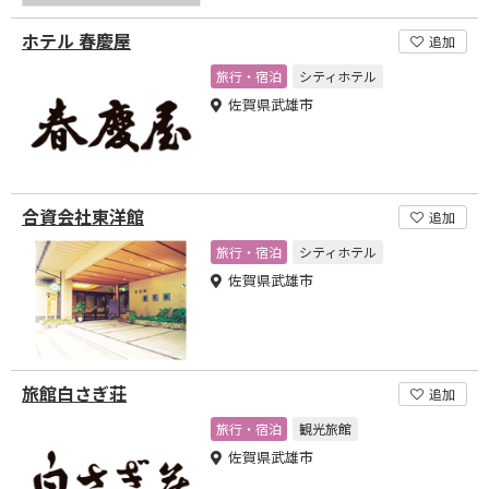
ホテル 春慶屋
追加
旅行・宿泊
シティホテル
佐賀県武雄市
合資会社東洋館
追加
旅行・宿泊
シティホテル
佐賀県武雄市
旅館白さぎ荘
追加
旅行・宿泊
観光旅館
佐賀県武雄市