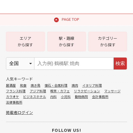
PAGE TOP
エリア
駅・路線
カテゴリー
から探す
から探す
から探す
検索
人気キーワード
居酒屋
和食
焼き鳥
懐石・会席料理
焼肉
イタリア料理
フランス料理
アジア料理
喫茶・カフェ
リラクゼーション
マッサージ
カラオケ
ビジネスホテル
内科
小児科
動物病院
会計事務所
法律事務所
掲載者ログイン
FOLLOW US!