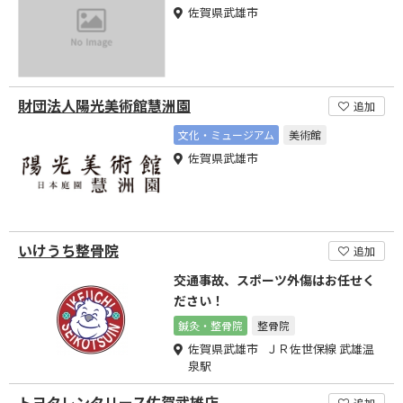
佐賀県武雄市
財団法人陽光美術館慧洲園
追加
文化・ミュージアム
美術館
佐賀県武雄市
いけうち整骨院
追加
交通事故、スポーツ外傷はお任せく
ださい！
鍼灸・整骨院
整骨院
佐賀県武雄市 ＪＲ佐世保線 武雄温
泉駅
トヨタレンタリース佐賀武雄店
追加