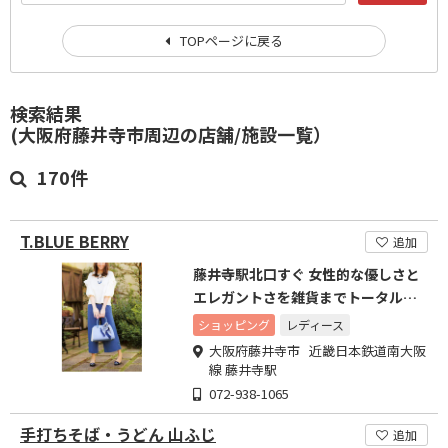
TOPページに戻る
検索結果
(大阪府藤井寺市周辺の店舗/施設一覧）
170件
T.BLUE BERRY
追加
藤井寺駅北口すぐ 女性的な優しさと
エレガントさを雑貨までトータルコ
ーディネートで表現します
ショッピング
レディース
大阪府藤井寺市 近畿日本鉄道南大阪
線 藤井寺駅
072-938-1065
手打ちそば・うどん 山ふじ
追加