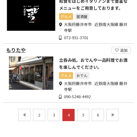
和食をはじめイタリアンまで豊富な
メニューをご用意しております。
グルメ
居酒屋
大阪府藤井寺市 近鉄南大阪線 藤井
寺駅
072-931-3701
もりたや
追加
立呑み処。おでんや一品料理でお酒
を楽しんでください。
グルメ
おでん
大阪府藤井寺市 近鉄南大阪線 藤井
寺駅
090-5248-4492
2
3
4
5
6