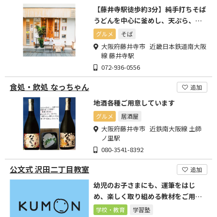
【藤井寺駅徒歩約3分】純手打ちそば
うどんを中心に釜めし、天ぷら、季
節のお料理をご賞味下さい
グルメ
そば
大阪府藤井寺市 近畿日本鉄道南大阪
線 藤井寺駅
072-936-0556
食処・飲処 なっちゃん
追加
地酒各種ご用意しています
グルメ
居酒屋
大阪府藤井寺市 近鉄南大阪線 土師
ノ里駅
080-3541-8392
公文式 沢田二丁目教室
追加
幼児のお子さまにも、運筆をはじ
め、楽しく取り組める教材をご用意
しています。お気軽に教室へ!
学校・教育
学習塾