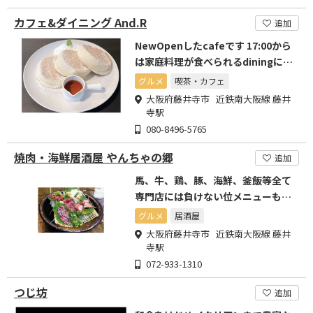
カフェ&ダイニング And.R
追加
NewOpenしたcafeです 17:00から
は家庭料理が食べられるdiningにな
ります
グルメ
喫茶・カフェ
大阪府藤井寺市 近鉄南大阪線 藤井
寺駅
080-8496-5765
焼肉・海鮮居酒屋 やんちゃの郷
追加
馬、牛、鶏、豚、海鮮、釜飯等全て
専門店には負けない位メニューも豊
富にご用意しております。
グルメ
居酒屋
大阪府藤井寺市 近鉄南大阪線 藤井
寺駅
072-933-1310
つじ坊
追加