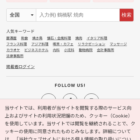
検索
人気キーワード
居酒屋
和食
焼き鳥
懐石・会席料理
焼肉
イタリア料理
フランス料理
アジア料理
喫茶・カフェ
リラクゼーション
マッサージ
カラオケ
ビジネスホテル
内科
小児科
動物病院
会計事務所
法律事務所
掲載者ログイン
FOLLOW US!
当サイトでは、利用者が当サイトを閲覧する際のサービス向
上およびサイトの利用状況把握のため、クッキー（Cookie）
を使用しています。当サイトでは閲覧を継続されることで、ク
e-NAVITA（イーナビタ）とは？
お気に入り
ヘルプ
ッキーの使用に同意されたものとみなします。詳細について
利用規約
個人情報の取り扱いについて
運営会社
は、
「当社ウェブサイトにおける個人情報の取り扱いについ