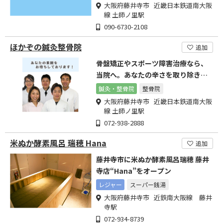
大阪府藤井寺市 近畿日本鉄道南大阪
線 土師ノ里駅
090-6730-2108
ほかぞの鍼灸整骨院
追加
骨盤矯正やスポーツ障害治療なら、
当院へ。あなたの辛さを取り除きた
い!治してあげたい!
鍼灸・整骨院
整骨院
大阪府藤井寺市 近畿日本鉄道南大阪
線 土師ノ里駅
072-938-2888
米ぬか酵素風呂 瑞穂 Hana
追加
藤井寺市に米ぬか酵素風呂瑞穂 藤井
寺店“Hana”をオープン
レジャー
スーパー銭湯
大阪府藤井寺市 近鉄南大阪線 藤井
寺駅
072-934-8739