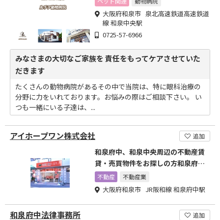
ペット関連
動物病院
大阪府和泉市 泉北高速鉄道高速鉄道
線 和泉中央駅
0725-57-6966
みなさまの大切なご家族を 責任をもってケアさせていた
だきます
たくさんの動物病院があるその中で当院は、特に眼科治療の
分野に力をいれております。お悩みの際はご相談下さい。 い
つも一緒にいる子達は、...
アイホープワン株式会社
追加
和泉府中、和泉中央周辺の不動産賃
貸・売買物件をお探しの方和泉府中
駅すぐ”和泉府中暮らし”へ
不動産
不動産業
大阪府和泉市 JR阪和線 和泉府中駅
和泉府中法律事務所
追加