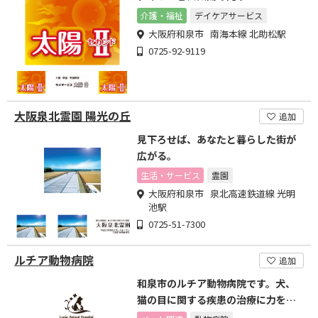
介護・福祉
デイケアサービス
大阪府和泉市 南海本線 北助松駅
0725-92-9119
大阪泉北霊園 陽光の丘
追加
見下ろせば、あなたと暮らした街が
広がる。
生活・サービス
霊園
大阪府和泉市 泉北高速鉄道線 光明
池駅
0725-51-7300
ルチア動物病院
追加
和泉市のルチア動物病院です。犬、
猫の目に関する疾患の治療に力を入
れています。