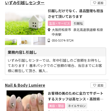
いずみ引越しセンター
追加
引越しだけでなく、遺品整理も担当
させて頂いております
生活・サービス
引越社
大阪府和泉市 泉北高速鉄道線 和泉
中央駅
050-5374-9724
業務内容1.引越し
いずみ引越しセンターでは、年中引越しのご依頼をお待ちし
ております！ 基本パックでのご依頼の場合、当日までにお客
様に梱包して頂き、搬入...
Nail & Body Lumiere
追加
お客様の美のために全力でサポート
するスタッフは高センス・高技術の
実力派揃い!
美容・理容
ネイルサロン