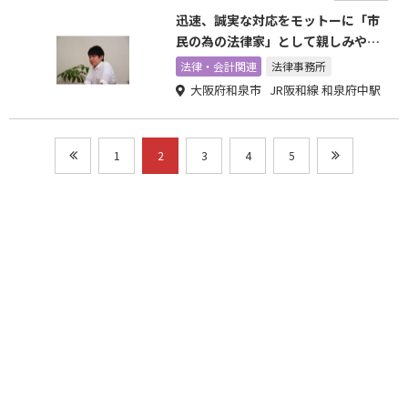
迅速、誠実な対応をモットーに「市
民の為の法律家」として親しみやす
い法律事務所を目指してます
法律・会計関連
法律事務所
大阪府和泉市 JR阪和線 和泉府中駅
1
2
3
4
5