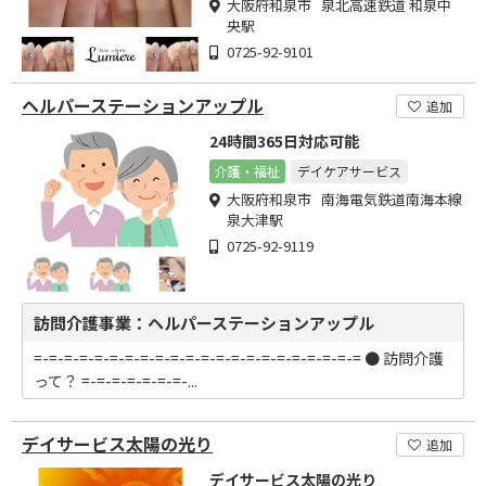
大阪府和泉市 泉北高速鉄道 和泉中
央駅
0725-92-9101
ヘルパーステーションアップル
追加
24時間365日対応可能
介護・福祉
デイケアサービス
大阪府和泉市 南海電気鉄道南海本線
泉大津駅
0725-92-9119
訪問介護事業：ヘルパーステーションアップル
=-=-=-=-=-=-=-=-=-=-=-=-=-=-=-=-=-=-=-=-=-= ● 訪問介護
って？ =-=-=-=-=-=-=-...
デイサービス太陽の光り
追加
デイサービス太陽の光り