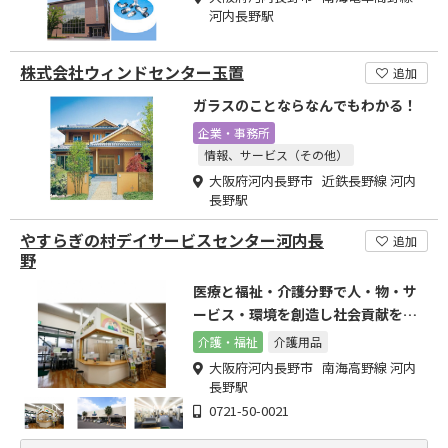
河内長野駅
株式会社ウィンドセンター玉置
追加
ガラスのことならなんでもわかる！
企業・事務所
情報、サービス（その他）
大阪府河内長野市 近鉄長野線 河内
長野駅
やすらぎの村デイサービスセンター河内長
追加
野
医療と福祉・介護分野で人・物・サ
ービス・環境を創造し社会貢献を致
します。
介護・福祉
介護用品
大阪府河内長野市 南海高野線 河内
長野駅
0721-50-0021