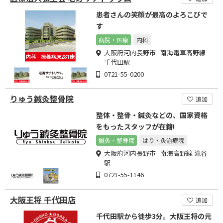
患者さんの笑顔が最高のよろこびで
す
病院・医療
内科
大阪府河内長野市 南海電車高野線
千代田駅
0721-55-0200
りゅう鍼灸整骨院
追加
整体・整骨・鍼灸などの、国家資格
をもったスタッフが在籍!
鍼灸・整骨院
はり・灸治療院
大阪府河内長野市 南海高野線 滝谷
駅
0721-55-1146
大阪王将 千代田店
追加
千代田駅から徒歩3分。大阪王将の元