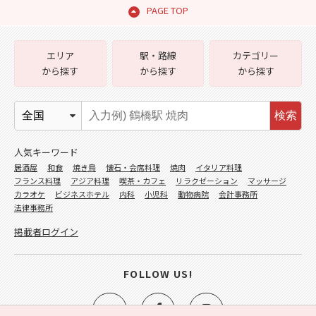
PAGE TOP
エリア
駅・路線
カテゴリー
から探す
から探す
から探す
検索
人気キーワード
居酒屋
和食
焼き鳥
懐石・会席料理
焼肉
イタリア料理
フランス料理
アジア料理
喫茶・カフェ
リラクゼーション
マッサージ
カラオケ
ビジネスホテル
内科
小児科
動物病院
会計事務所
法律事務所
掲載者ログイン
FOLLOW US!