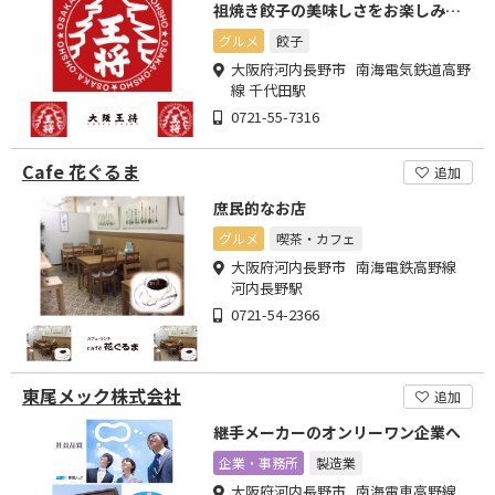
祖焼き餃子の美味しさをお楽しみく
ださい！
グルメ
餃子
大阪府河内長野市 南海電気鉄道高野
線 千代田駅
0721-55-7316
Cafe 花ぐるま
追加
庶民的なお店
グルメ
喫茶・カフェ
大阪府河内長野市 南海電鉄高野線
河内長野駅
0721-54-2366
東尾メック株式会社
追加
継手メーカーのオンリーワン企業へ
企業・事務所
製造業
大阪府河内長野市 南海電車高野線