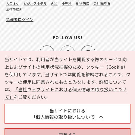
カラオケ
ビジネスホテル
内科
小児科
動物病院
会計事務所
法律事務所
掲載者ログイン
FOLLOW US!
当サイトでは、利用者が当サイトを閲覧する際のサービス向
上およびサイトの利用状況把握のため、クッキー（Cookie）
を使用しています。当サイトでは閲覧を継続されることで、ク
e-NAVITA（イーナビタ）とは？
お気に入り
ヘルプ
ッキーの使用に同意されたものとみなします。詳細について
利用規約
個人情報の取り扱いについて
運営会社
は、
「当社ウェブサイトにおける個人情報の取り扱いについ
サイトマップ
広告掲載に関するお問い合わせ
て」
をご覧ください。
サイトの内容に関するお問い合わせ
当サイトにおける
「個人情報の取り扱いについて」へ
同意する