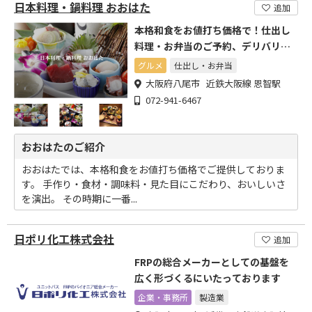
日本料理・鍋料理 おおはた
追加
本格和食をお値打ち価格で！仕出し
料理・お弁当のご予約、デリバリー
可能!
グルメ
仕出し・お弁当
大阪府八尾市 近鉄大阪線 恩智駅
072-941-6467
おおはたのご紹介
おおはたでは、本格和食をお値打ち価格でご提供しておりま
す。 手作り・食材・調味料・見た目にこだわり、おいしいさ
を演出。 その時期に一番...
日ポリ化工株式会社
追加
FRPの総合メーカーとしての基盤を
広く形づくるにいたっております
企業・事務所
製造業