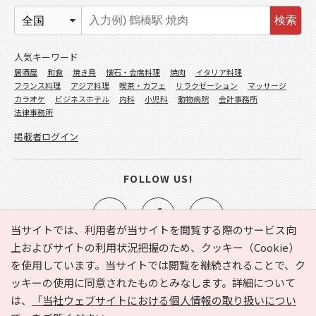
検索
人気キーワード
居酒屋
和食
焼き鳥
懐石・会席料理
焼肉
イタリア料理
フランス料理
アジア料理
喫茶・カフェ
リラクゼーション
マッサージ
カラオケ
ビジネスホテル
内科
小児科
動物病院
会計事務所
法律事務所
掲載者ログイン
FOLLOW US!
当サイトでは、利用者が当サイトを閲覧する際のサービス向
上およびサイトの利用状況把握のため、クッキー（Cookie）
を使用しています。当サイトでは閲覧を継続されることで、ク
e-NAVITA（イーナビタ）とは？
お気に入り
ヘルプ
ッキーの使用に同意されたものとみなします。詳細について
利用規約
個人情報の取り扱いについて
運営会社
は、
「当社ウェブサイトにおける個人情報の取り扱いについ
サイトマップ
広告掲載に関するお問い合わせ