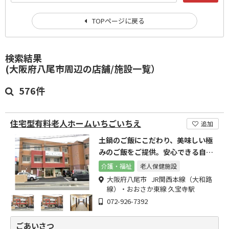
TOPページに戻る
検索結果
(大阪府八尾市周辺の店舗/施設一覧）
576件
住宅型有料老人ホームいちごいちえ
追加
土鍋のご飯にこだわり、美味しい極
みのご飯をご提供。安心できる自由
な生活の尊重を目指します。
介護・福祉
老人保健施設
大阪府八尾市 JR関西本線（大和路
線）・おおさか東線 久宝寺駅
072-926-7392
ごあいさつ