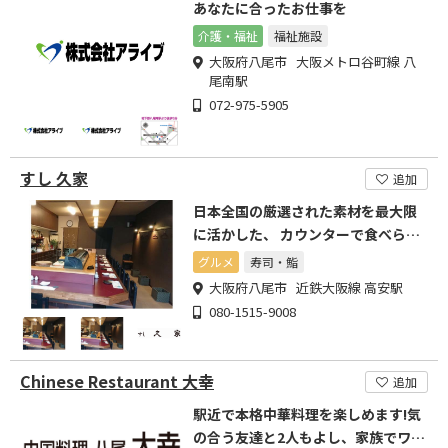
あなたに合ったお仕事を
介護・福祉
福祉施設
大阪府八尾市 大阪メトロ谷町線 八
尾南駅
072-975-5905
すし 久家
追加
日本全国の厳選された素材を最大限
に活かした、 カウンターで食べられ
る寿司専門店
グルメ
寿司・鮨
大阪府八尾市 近鉄大阪線 高安駅
080-1515-9008
Chinese Restaurant 大幸
追加
駅近で本格中華料理を楽しめます!気
の合う友達と2人もよし、家族でワイ