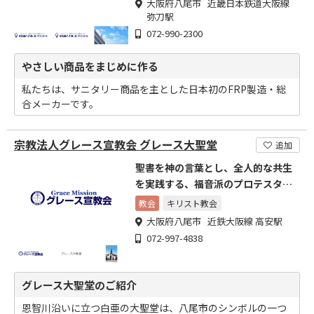
大阪府八尾市 近畿日本鉄道大阪線
弥刀駅
072-990-2300
やさしい商品をまじめに作る
私たちは、サニタリー商品を主とした日本初のFRP製造・総
合メーカーです。
宗教法人グレース宣教会 グレース大聖堂
追加
聖書を神の言葉とし、全人的な共生
を実践する、福音派のプロテスタン
ト教会
教会
キリスト教会
大阪府八尾市 近鉄大阪線 高安駅
072-997-4838
グレース大聖堂のご紹介
恩智川沿いに立つ白亜の大聖堂は、八尾市のシンボルの一つ