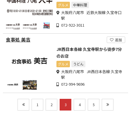
ワイやるもよし◎
グルメ
中華料理
大阪府八尾市 近鉄大阪線 久宝寺口
駅
072-922-3011
食事処 美吉
追加
JR西日本各線 久宝寺駅から徒歩7分
のお店
グルメ
うどん
大阪府八尾市 JR西日本各線 久宝寺
駅
072-994-9696
1
2
3
4
5