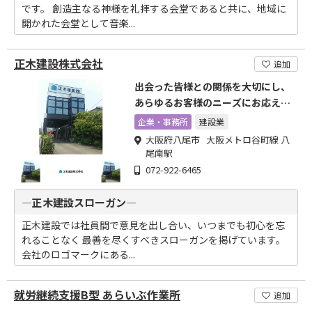
です。 創造主なる神様を礼拝する会堂であると共に、地域に
開かれた会堂として音楽...
正木建設株式会社
追加
出会った皆様との関係を大切にし、
あらゆるお客様のニーズにお応えで
きるよう 対応しております
企業・事務所
建設業
大阪府八尾市 大阪メトロ谷町線 八
尾南駅
072-922-6465
―正木建設スローガン―
正木建設では社員間で意見を出し合い、いつまでも初心を忘
れることなく 最善を尽くすべきスローガンを掲げています。
会社のロゴマークにある...
就労継続支援B型 あらいぶ作業所
追加